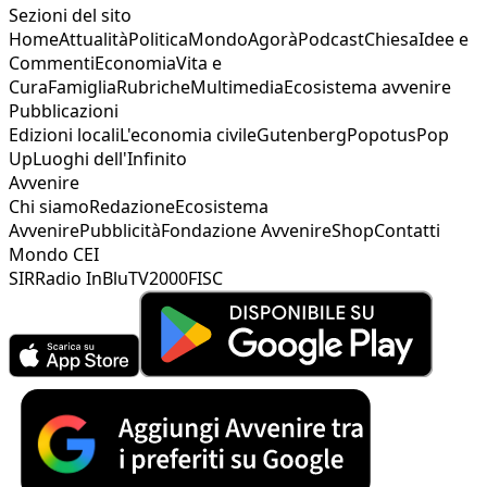
Sezioni del sito
Home
Attualità
Politica
Mondo
Agorà
Podcast
Chiesa
Idee e
Commenti
Economia
Vita e
Cura
Famiglia
Rubriche
Multimedia
Ecosistema avvenire
Pubblicazioni
Edizioni locali
L'economia civile
Gutenberg
Popotus
Pop
Up
Luoghi dell'Infinito
Avvenire
Chi siamo
Redazione
Ecosistema
Avvenire
Pubblicità
Fondazione Avvenire
Shop
Contatti
Mondo CEI
SIR
Radio InBlu
TV2000
FISC