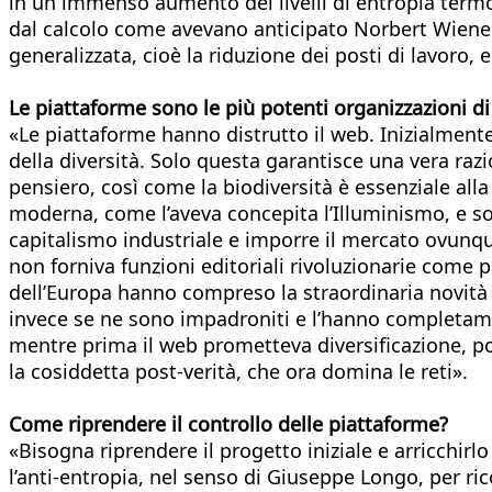
in un immenso aumento dei livelli di entropia term
dal calcolo come avevano anticipato Norbert Wiener 
generalizzata, cioè la riduzione dei posti di lavoro,
Le piattaforme sono le più potenti organizzazioni d
«Le piattaforme hanno distrutto il web. Inizialmente 
della diversità. Solo questa garantisce una vera razi
pensiero, così come la biodiversità è essenziale al
moderna, come l’aveva concepita l’Illuminismo, e sost
capitalismo industriale e imporre il mercato ovunque
non forniva funzioni editoriali rivoluzionarie come p
dell’Europa hanno compreso la straordinaria novità d
invece se ne sono impadroniti e l’hanno completame
mentre prima il web prometteva diversificazione, pot
la cosiddetta post-verità, che ora domina le reti».
Come riprendere il controllo delle piattaforme?
«Bisogna riprendere il progetto iniziale e arricchirl
l’anti-entropia, nel senso di Giuseppe Longo, per ric