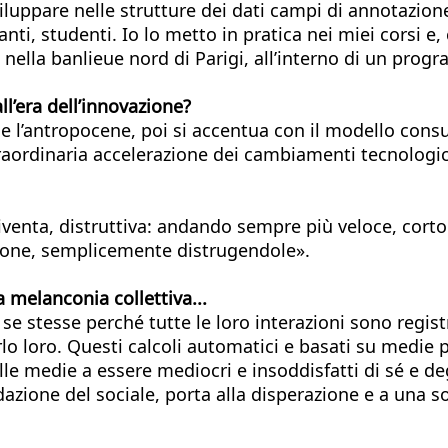
viluppare nelle strutture dei dati campi di annotazio
itanti, studenti. Io lo metto in pratica nei miei corsi
i nella banlieue nord di Parigi, all’interno di un pro
ll’era dell’innovazione?
e e l’antropocene, poi si accentua con il modello con
aordinaria accelerazione dei cambiamenti tecnologici 
iventa, distruttiva: andando sempre più veloce, cortoc
cazione, semplicemente distrugendole».
melanconia collettiva...
e stesse perché tutte le loro interazioni sono registr
o loro. Questi calcoli automatici e basati su medie p
lle medie a essere mediocri e insoddisfatti di sé e de
zione del sociale, porta alla disperazione e a una sort