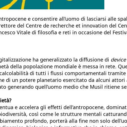
tropocene e consentire all’uomo di lasciarsi alle spal
 direttore del Centre de recherche et innovation del C
cesco Vitale di filosofia e reti in occasione del Festi
italizzazione ha generalizzato la diffusione di
device
metà della popolazione mondiale è messa in rete. Ques
 calcolabilità di tutti i flussi comportamentali trami
ne di un potere planetario esercitato da alcuni attor
cato generando quell’uomo medio che Musil ritiene se
ietà?
ntua e accelera gli effetti dell’antropocene, dominato 
 biodiversità, così come le strutture mentali catturan
biamento profondo, porterà alla fine non solo dell’uo