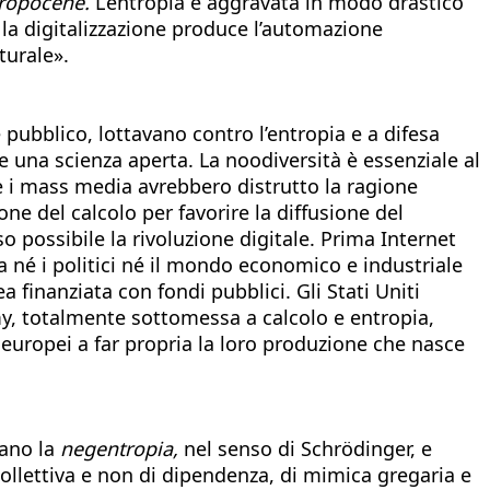
ropocene.
L’entropia è aggravata in modo drastico
la digitalizzazione produce l’automazione
turale».
 pubblico, lottavano contro l’entropia e a difesa
re una scienza aperta. La noodiversità è essenziale al
e i mass media avrebbero distrutto la ragione
ne del calcolo per favorire la diffusione del
 possibile la rivoluzione digitale. Prima Internet
a né i politici né il mondo economico e industriale
finanziata con fondi pubblici. Gli Stati Uniti
y, totalmente sottomessa a calcolo e entropia,
i europei a far propria la loro produzione che nasce
cano la
negentropia,
nel senso di Schrödinger, e
 collettiva e non di dipendenza, di mimica gregaria e