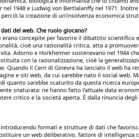
odinamica, biologica e informativa che io chiamo
ent
nel 1948 e Ludwig von Bertlalanffy nel 1971. Inoltre 
 e perciò la creazione di un’insolvenza economica strut
i dati del web. Che ruolo giocano?
erano concepite per favorire il dibattito scientifico e
onalità, cioè una razionalità critica, atta a promuove
la vita. Adorno e Horkheimer sostenevano nel 1944 ch
ituita con la razionalizzazione, cioè la generalizzazio
. Quando il Cern di Ginevra ha lanciato il web ha reso
agine e siti web, da cui sarebbe nato il social web. M
i quanto sarebbe scaturito da questa ricerca europea 
nte snaturata: ne hanno fatto l’attuale data econom
ere critico e la società aperta. È dalla rinuncia degl
o introducendo formati e strutture di dati che favoris
ostituire un web deliberativo, fattore di intelligenza