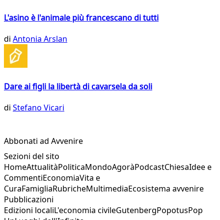
L'asino è l'animale più francescano di tutti
di
Antonia Arslan
Dare ai figli la libertà di cavarsela da soli
di
Stefano Vicari
Abbonati ad Avvenire
Sezioni del sito
Home
Attualità
Politica
Mondo
Agorà
Podcast
Chiesa
Idee e
Commenti
Economia
Vita e
Cura
Famiglia
Rubriche
Multimedia
Ecosistema avvenire
Pubblicazioni
Edizioni locali
L'economia civile
Gutenberg
Popotus
Pop