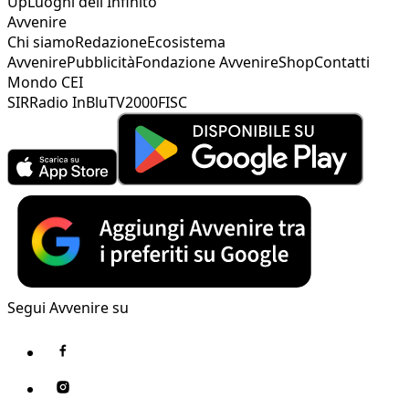
Up
Luoghi dell'Infinito
Avvenire
Chi siamo
Redazione
Ecosistema
Avvenire
Pubblicità
Fondazione Avvenire
Shop
Contatti
Mondo CEI
SIR
Radio InBlu
TV2000
FISC
Segui Avvenire su