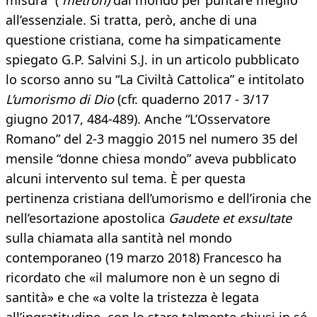
misura” (
métron)
dal mondo per puntare meglio
all’essenziale. Si tratta, però, anche di una
questione cristiana, come ha simpaticamente
spiegato G.P. Salvini S.J. in un articolo pubblicato
lo scorso anno su “La Civiltà Cattolica” e intitolato
L’umorismo di Dio
(cfr. quaderno 2017 - 3/17
giugno 2017, 484-489). Anche “L’Osservatore
Romano” del 2-3 maggio 2015 nel numero 35 del
mensile “donne chiesa mondo” aveva pubblicato
alcuni intervento sul tema. È per questa
pertinenza cristiana dell’umorismo e dell’ironia che
nell’esortazione apostolica
Gaudete
et exsultate
sulla chiamata alla santità nel mondo
contemporaneo (19 marzo 2018) Francesco ha
ricordato che «il malumore non è un segno di
santità» e che «a volte la tristezza è legata