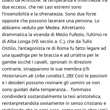
usato da Aristotile: la temperanza è intermedia fra
due eccessi, che nei casi estremi sono
l’insensibilità e la sfrenatezza. Sono due forze
opposte che possono lacerare una persona. Lo
abbiamo veduto per Medea. Altrettanto
drammatica la vicenda di Mezio Fufezio, l’ultimo re
di Alba Longa (VII secolo a. C.), che da Tullo
Ostilio, l’antagonista re di Roma fu fatto legare ad
una quadriga per le braccia e ad un’altra per le
gambe sicché i cavalli, spronati in direzioni
contrarie, strapparono le sue membra (cfr.
Historiarum ab Urbe condita
I, 28)! Così le passioni
e i desideri possono rovinare gli uomini se non
sono guidati dalla temperanza... Tommaso
condividerà sostanzialmente la tesi aristotelica,
reinterpretandola ovviamente in senso cristiano e