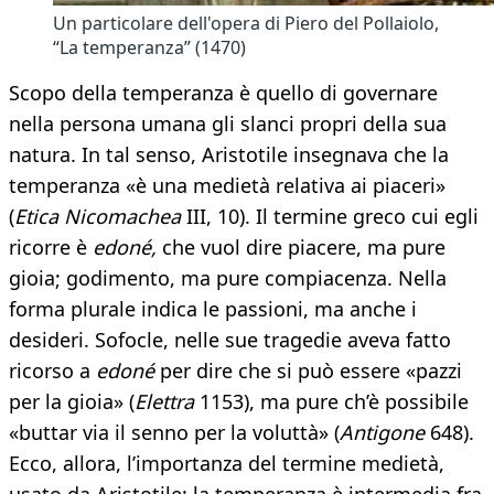
Un particolare dell'opera di Piero del Pollaiolo,
“La temperanza” (1470)
Scopo della temperanza è quello di governare
nella persona umana gli slanci propri della sua
natura. In tal senso, Aristotile insegnava che la
temperanza «è una medietà relativa ai piaceri»
(
Etica Nicomachea
III, 10). Il termine greco cui egli
ricorre è
edoné,
che vuol dire piacere, ma pure
gioia; godimento, ma pure compiacenza. Nella
forma plurale indica le passioni, ma anche i
desideri. Sofocle, nelle sue tragedie aveva fatto
ricorso a
edoné
per dire che si può essere «pazzi
per la gioia» (
Elettra
1153), ma pure ch’è possibile
«buttar via il senno per la voluttà» (
Antigone
648).
Ecco, allora, l’importanza del termine medietà,