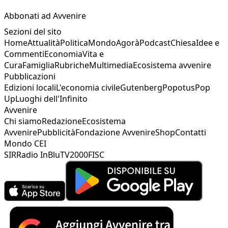
Abbonati ad Avvenire
Sezioni del sito
Home
Attualità
Politica
Mondo
Agorà
Podcast
Chiesa
Idee e
Commenti
Economia
Vita e
Cura
Famiglia
Rubriche
Multimedia
Ecosistema avvenire
Pubblicazioni
Edizioni locali
L'economia civile
Gutenberg
Popotus
Pop
Up
Luoghi dell'Infinito
Avvenire
Chi siamo
Redazione
Ecosistema
Avvenire
Pubblicità
Fondazione Avvenire
Shop
Contatti
Mondo CEI
SIR
Radio InBlu
TV2000
FISC