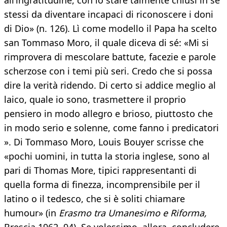
all’ingratitudine, con lo stare talmente chiusi in sé
stessi da diventare incapaci di riconoscere i doni
di Dio» (n. 126). Lì come modello il Papa ha scelto
san Tommaso Moro, il quale diceva di sé: «Mi si
rimprovera di mescolare battute, facezie e parole
scherzose con i temi più seri. Credo che si possa
dire la verità ridendo. Di certo si addice meglio al
laico, quale io sono, trasmettere il proprio
pensiero in modo allegro e brioso, piuttosto che
in modo serio e solenne, come fanno i predicatori
». Di Tommaso Moro, Louis Bouyer scrisse che
«pochi uomini, in tutta la storia inglese, sono al
pari di Thomas More, tipici rappresentanti di
quella forma di finezza, incomprensibile per il
latino o il tedesco, che si è soliti chiamare
humour» (in
Erasmo tra Umanesimo e Riforma,