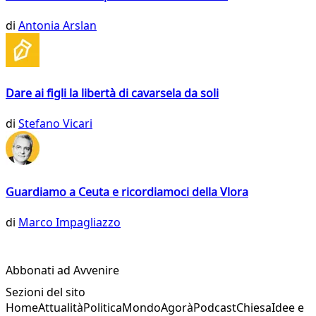
di
Antonia Arslan
Dare ai figli la libertà di cavarsela da soli
di
Stefano Vicari
Guardiamo a Ceuta e ricordiamoci della Vlora
di
Marco Impagliazzo
Abbonati ad Avvenire
Sezioni del sito
Home
Attualità
Politica
Mondo
Agorà
Podcast
Chiesa
Idee e