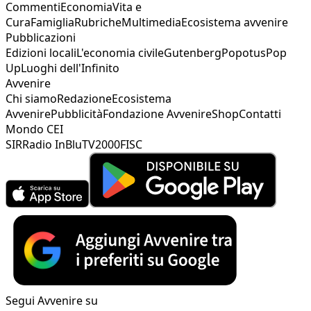
Commenti
Economia
Vita e
Cura
Famiglia
Rubriche
Multimedia
Ecosistema avvenire
Pubblicazioni
Edizioni locali
L'economia civile
Gutenberg
Popotus
Pop
Up
Luoghi dell'Infinito
Avvenire
Chi siamo
Redazione
Ecosistema
Avvenire
Pubblicità
Fondazione Avvenire
Shop
Contatti
Mondo CEI
SIR
Radio InBlu
TV2000
FISC
Segui Avvenire su