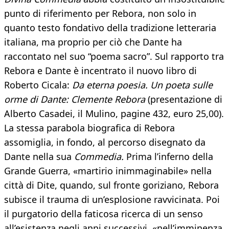
punto di riferimento per Rebora, non solo in
quanto testo fondativo della tradizione letteraria
italiana, ma proprio per ciò che Dante ha
raccontato nel suo “poema sacro”. Sul rapporto tra
Rebora e Dante è incentrato il nuovo libro di
Roberto Cicala:
Da eterna poesia. Un poeta sulle
orme di Dante: Clemente Rebora
(presentazione di
Alberto Casadei, il Mulino, pagine 432, euro 25,00).
La stessa parabola biografica di Rebora
assomiglia, in fondo, al percorso disegnato da
Dante nella sua
Commedia.
Prima l’inferno della
Grande Guerra, «martirio inimmaginabile» nella
città di Dite, quando, sul fronte goriziano, Rebora
subisce il trauma di un’esplosione ravvicinata. Poi
il purgatorio della faticosa ricerca di un senso
all’esistenza negli anni successivi, «nell’imminenza