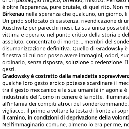
è oltre l’apparenza, pure brutale, di quel rito. Non 
Birkenau
nella speranza che qualcuno, un giorno, li
Un grido soffocato di esistenza, rivendicazione d
Auschwitz per parecchi mesi. La sua unica possibilit
vittima e operaio, nel punto critico della storia e 
assoluto, concentrato di morte. I membri del sond
disumanizzazione definitiva. Quello di Gradowsky è u
finestra di cui non posso avere immagini, odori, s
ordinario, senza risposta, soluzione o redenzione. Il
gesti.
Gradowsky è costretto dalla maledetta sopravvivenza
qualche loro gesto eroico potesse scardinare il mec
tra il gesto meccanico e la sua umanità in agonia è
industriale dell’uomo in cenere è la notte, illumin
all’infamia dei compiti atroci del sonderkommando,
vigliacco, il primo a voltare la testa di fronte ai sopr
il camino, in condizioni di deprivazione della volont
Nell’immaginario comune, almeno lo era per me, non