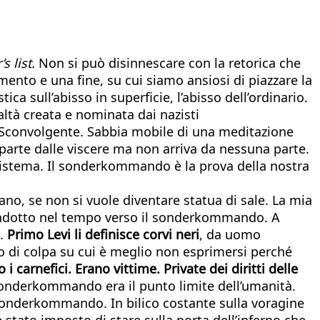
s list.
Non si può disinnescare con la retorica che
ento e una fine, su cui siamo ansiosi di piazzare la
a sull’abisso in superficie, l’abisso dell’ordinario.
ltà creata e nominata dai nazisti
 Sconvolgente. Sabbia mobile di una meditazione
arte dalle viscere ma non arriva da nessuna parte.
sistema. Il sonderkommando è la prova della nostra
no, se non si vuole diventare statua di sale. La mia
 condotto nel tempo verso il sonderkommando. A
i.
Primo Levi li definisce corvi neri
, da uomo
lo di colpa su cui è meglio non esprimersi perché
i carnefici. Erano vittime. Private dei diritti delle
sonderkommando era il punto limite dell’umanità.
 sonderkommando. In bilico costante sulla voragine
 stato imposto di stare sulla porta dell’inferno che