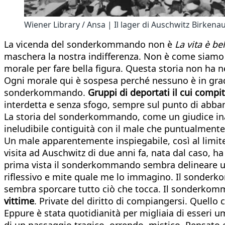
Wiener Library / Ansa | Il lager di Auschwitz Birkena
La vicenda del sonderkommando non è
La vita è bel
maschera la nostra indifferenza. Non è come siamo so
morale per fare bella figura. Questa storia non ha né
Ogni morale qui è sospesa perché nessuno è in grado 
sonderkommando.
Gruppi di deportati il cui compi
interdetta e senza sfogo, sempre sul punto di abba
La storia del sonderkommando, come un giudice inap
ineludibile contiguità con il male che puntualment
Un male apparentemente inspiegabile, così al limite 
visita ad Auschwitz di due anni fa, nata dal caso,
prima vista il sonderkommando sembra delineare una
riflessivo e mite quale me lo immagino. Il sonderko
sembra sporcare tutto ciò che tocca. Il sonderkom
vittime
. Private del diritto di compiangersi. Quel
Eppure è stata quotidianità per migliaia di esseri 
di un passaggio tragico, orrendo, mistico. Pensato e