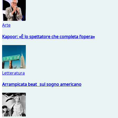
Arte
Kapoor: «È lo spettatore che completa l’opera»
Letteratura
Arrampicata beat sul sogno americano