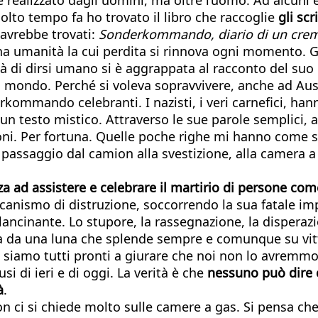
molto tempo fa ho trovato il libro che raccoglie
gli scr
 avrebbe trovati:
Sonderkommando, diario di un crema
i una umanità la cui perdita si rinnova ogni momen
à di dirsi umano si è aggrappata al racconto del suo 
del mondo. Perché si voleva sopravvivere, anche ad Aus
erkommando celebranti. I nazisti, i veri carnefici,
n testo mistico. Attraverso le sue parole semplici, a
uoni. Per fortuna. Quelle poche righe mi hanno come 
 passaggio dal camion alla svestizione, alla camera a 
 ad assistere e celebrare il martirio di persone come
canismo di distruzione, soccorrendo la sua fatale i
 lancinante. Lo stupore, la rassegnazione, la dispera
ata da una luna che splende sempre e comunque su vit
 siamo tutti pronti a giurare che noi non lo avremmo
usi di ieri e di oggi. La verità è che
nessuno può dire c
à
.
 ci si chiede molto sulle camere a gas. Si pensa che