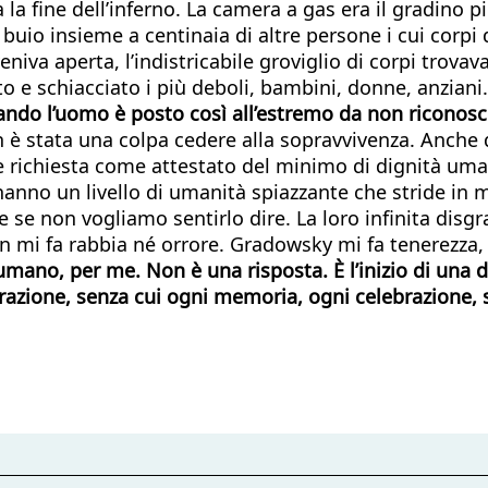
a la fine dell’inferno. La camera a gas era il gradino 
l buio insieme a centinaia di altre persone i cui corp
iva aperta, l’indistricabile groviglio di corpi trovava
to e schiacciato i più deboli, bambini, donne, anzian
ando l’uomo è posto così all’estremo da non riconosc
non è stata una colpa cedere alla sopravvivenza. Anch
ere richiesta come attestato del minimo di dignità um
 hanno un livello di umanità spiazzante che stride in 
e non vogliamo sentirlo dire. La loro infinita disg
n mi fa rabbia né orrore. Gradowsky mi fa tenerezza,
e umano, per me. Non è una risposta. È l’inizio di una
enerazione, senza cui ogni memoria, ogni celebrazione