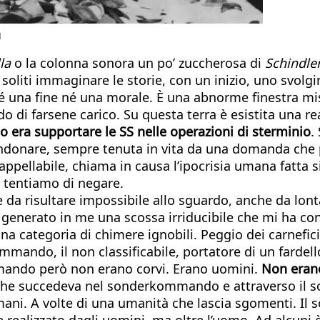
u
la
o la colonna sonora un po’ zuccherosa di
Schindler’
liti immaginare le storie, con un inizio, uno svolgim
 una fine né una morale. È una abnorme finestra mistic
di farsene carico. Su questa terra è esistita una rea
to era supportare le SS nelle operazioni di sterminio
.
ndonare, sempre tenuta in vita da una domanda che p
pellabile, chiama in causa l’ipocrisia umana fatta 
e tentiamo di negare.
da risultare impossibile allo sguardo, anche da lonta
 ha generato in me una scossa irriducibile che mi ha
 categoria di chimere ignobili. Peggio dei carnefic
mmando, il non classificabile, portatore di un fardel
mando però non erano corvi. Erano uomini.
Non erano 
lo che succedeva nel sonderkommando e attraverso il 
umani. A volte di una umanità che lascia sgomenti. Il
 realizzato dagli uomini, ma oltre l’uomo. Ad alcuni è