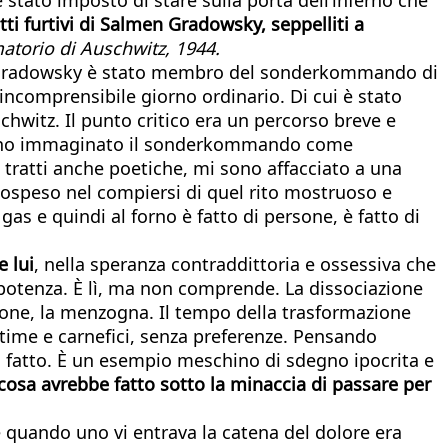
itti furtivi di Salmen Gradowsky, seppelliti a
torio di Auschwitz, 1944.
to. Gradowsky è stato membro del sonderkommando di
incomprensibile giorno ordinario. Di cui è stato
chwitz. Il punto critico era un percorso breve e
 hanno immaginato il sonderkommando come
 tratti anche poetiche, mi sono affacciato a una
sospeso nel compiersi di quel rito mostruoso e
gas e quindi al forno è fatto di persone, è fatto di
 lui
, nella speranza contraddittoria e ossessiva che
mpotenza. È lì, ma non comprende. La dissociazione
zione, la menzogna. Il tempo della trasformazione
time e carnefici, senza preferenze. Pensando
 fatto. È un esempio meschino di sdegno ipocrita e
osa avrebbe fatto sotto la minaccia di passare per
 quando uno vi entrava la catena del dolore era