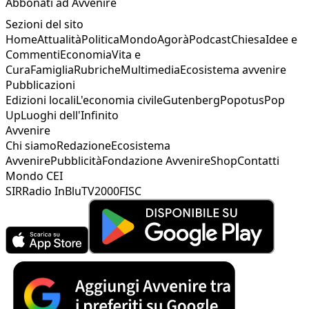
Abbonati ad Avvenire
Sezioni del sito
Home
Attualità
Politica
Mondo
Agorà
Podcast
Chiesa
Idee e
Commenti
Economia
Vita e
Cura
Famiglia
Rubriche
Multimedia
Ecosistema avvenire
Pubblicazioni
Edizioni locali
L'economia civile
Gutenberg
Popotus
Pop
Up
Luoghi dell'Infinito
Avvenire
Chi siamo
Redazione
Ecosistema
Avvenire
Pubblicità
Fondazione Avvenire
Shop
Contatti
Mondo CEI
SIR
Radio InBlu
TV2000
FISC