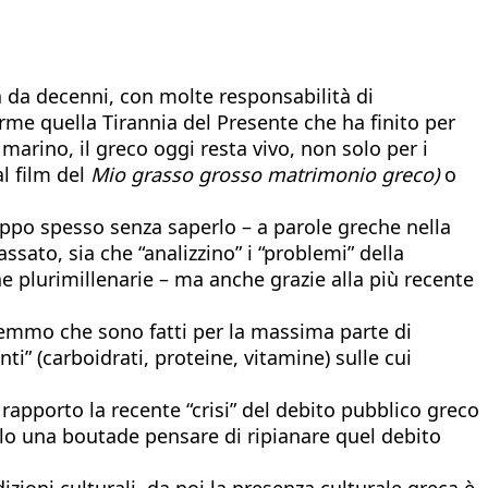
na da decenni, con molte responsabilità di
rme quella Tirannia del Presente che ha finito per
marino, il greco oggi resta vivo, non solo per i
al film del
Mio grasso grosso matrimonio greco)
o
roppo spesso senza saperlo – a parole greche nella
ssato, sia che “analizzino” i “problemi” della
che plurimillenarie – ma anche grazie alla più recente
iremmo che sono fatti per la massima parte di
ti” (carboidrati, proteine, vitamine) sulle cui
 rapporto la recente “crisi” del debito pubblico greco
solo una boutade pensare di ripianare quel debito
izioni culturali, da noi la presenza culturale greca è