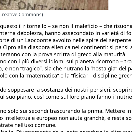
 (Creative Commons)
questo il ritornello – se non il maleficio – che risuo
interna debolezza, hanno assecondato in varietà di fo
orte di un Laocoonte avvolto nelle spire del serpente 
a Cipro alla diaspora ellenica nei continenti: si pensi 
nteranno con la prova scritta di greco alla maturità.
ono con i più diversi idiomi sul pianeta ricorrono – t
, e non “tragico”, sia che nutrano la “nostalgia” del pa
 solo con la “matematica” o la “fisica” – discipline gre
modo soppesare la sostanza dei nostri pensieri, scopr
ul suo piano, così come sul loro piano fanno i “nutrien
ono solo sui secondi trascurando la prima. Mettere in
ico intellettuale europeo non aiuta granché, e resta 
ntrate nell’uso comune.
 Italia. Diversamente da quanto accaduto in altre trad