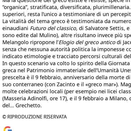
“organica”, stratificata, diversificata, plurimillenari
superiori, resta l’unico a testimoniare di un percepit
La vitalità del tema greco è testimoniata da numero
einaudiani
Futuro del classico,
di Salvatore Settis, e
sono edite dal Mulino), altre risultano invece più sp
Melangolo ripropone l’
Elogio
del greco antico
di Jac
senza che nessuna autorità politica la imponesse co
indicato etimologie e tracciato percorsi culturali d
In questo scenario va colto lo spirito della Giornata
greca nel Patrimonio immateriale dell’Umanità Unes
prescelta è il 9 febbraio, anniversario della morte
suo conterraneo (con Zacinto e il «greco mar»). Magn
molte celebrazioni locali (per esempio nei licei class
(Masseria Adinolfi, ore 17), e il 9 febbraio a Milano
del… Grechetto.
© RIPRODUZIONE RISERVATA