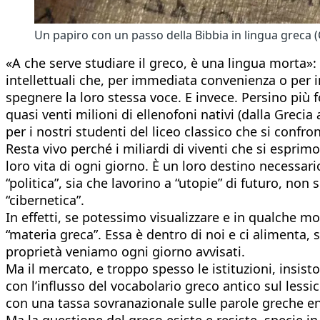
Un papiro con un passo della Bibbia in lingua greca
«A che serve studiare il greco, è una lingua morta»: 
intellettuali che, per immediata convenienza o per 
spegnere la loro stessa voce. E invece. Persino più f
quasi venti milioni di ellenofoni nativi (dalla Grecia 
per i nostri studenti del liceo classico che si confro
Resta vivo perché i miliardi di viventi che si esprim
loro vita di ogni giorno. È un loro destino necessario
“politica”, sia che lavorino a “utopie” di futuro, non
“cibernetica”.
In effetti, se potessimo visualizzare e in qualche 
“materia greca”. Essa è dentro di noi e ci alimenta, s
proprietà veniamo ogni giorno avvisati.
Ma il mercato, e troppo spesso le istituzioni, insist
con l’influsso del vocabolario greco antico sul less
con una tassa sovranazionale sulle parole greche e
Ma la questione del greco esiste e resiste, specie in