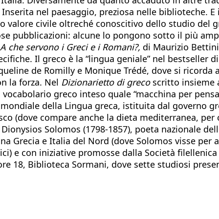
a. Inserita nel paesaggio, preziosa nelle biblioteche. E
o valore civile oltreché conoscitivo dello studio del g
se pubblicazioni: alcune lo pongono sotto il più ampi
A che servono i Greci e i Romani?,
di Maurizio Bettin
ecifiche. Il greco è la “lingua geniale” nel bestseller
queline de Romilly
e Monique Trédé, dove si ricorda ai
n la forza. Nel
Dizionarietto di greco
scritto insieme 
el vocabolario greco inteso quale “macchina per pensar
 mondiale della Lingua greca, istituita dal governo gre
co (dove compare anche la dieta mediterranea, per c
 di Dionysios Solomos (1798-1857), poeta nazionale 
a Grecia e Italia del Nord (dove Solomos visse per an
ici) e con iniziative promosse dalla Società filellenic
, ore 18, Biblioteca Sormani, dove sette studiosi pres