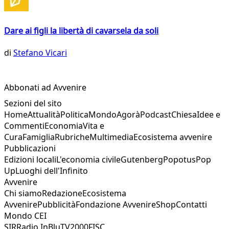
Dare ai figli la libertà di cavarsela da soli
di
Stefano Vicari
Abbonati ad Avvenire
Sezioni del sito
Home
Attualità
Politica
Mondo
Agorà
Podcast
Chiesa
Idee e
Commenti
Economia
Vita e
Cura
Famiglia
Rubriche
Multimedia
Ecosistema avvenire
Pubblicazioni
Edizioni locali
L'economia civile
Gutenberg
Popotus
Pop
Up
Luoghi dell'Infinito
Avvenire
Chi siamo
Redazione
Ecosistema
Avvenire
Pubblicità
Fondazione Avvenire
Shop
Contatti
Mondo CEI
SIR
Radio InBlu
TV2000
FISC