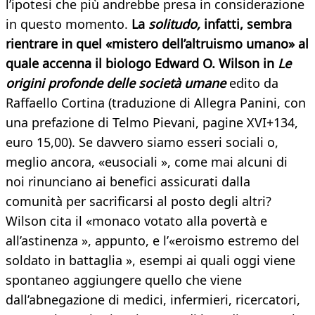
l’ipotesi che più andrebbe presa in considerazione
in questo momento.
La
solitudo,
infatti, sembra
rientrare in quel «mistero dell’altruismo umano» al
quale accenna il biologo Edward O. Wilson in
Le
origini profonde delle società umane
edito da
Raffaello Cortina (traduzione di Allegra Panini, con
una prefazione di Telmo Pievani, pagine XVI+134,
euro 15,00). Se davvero siamo esseri sociali o,
meglio ancora, «eusociali », come mai alcuni di
noi rinunciano ai benefici assicurati dalla
comunità per sacrificarsi al posto degli altri?
Wilson cita il «monaco votato alla povertà e
all’astinenza », appunto, e l’«eroismo estremo del
soldato in battaglia », esempi ai quali oggi viene
spontaneo aggiungere quello che viene
dall’abnegazione di medici, infermieri, ricercatori,