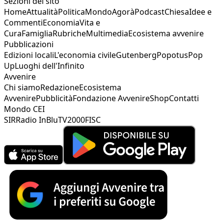
Sezioni del sito
Home
Attualità
Politica
Mondo
Agorà
Podcast
Chiesa
Idee e
Commenti
Economia
Vita e
Cura
Famiglia
Rubriche
Multimedia
Ecosistema avvenire
Pubblicazioni
Edizioni locali
L'economia civile
Gutenberg
Popotus
Pop
Up
Luoghi dell'Infinito
Avvenire
Chi siamo
Redazione
Ecosistema
Avvenire
Pubblicità
Fondazione Avvenire
Shop
Contatti
Mondo CEI
SIR
Radio InBlu
TV2000
FISC