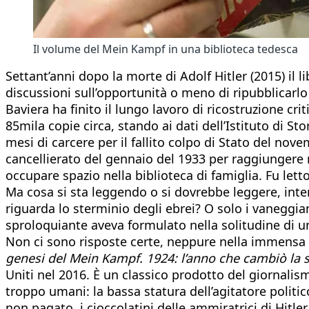
Il volume del Mein Kampf in una biblioteca tedesca
Settant’anni dopo la morte di Adolf Hitler (2015) il
discussioni sull’opportunità o meno di ripubblicarlo 
Baviera ha finito il lungo lavoro di ricostruzione c
85mila copie circa, stando ai dati dell’Istituto di S
mesi di carcere per il fallito colpo di Stato del no
cancellierato del gennaio del 1933 per raggiungere ne
occupare spazio nella biblioteca di famiglia. Fu lett
Ma cosa si sta leggendo o si dovrebbe leggere, inte
riguarda lo sterminio degli ebrei? O solo i vaneggi
sproloquiante aveva formulato nella solitudine di u
Non ci sono risposte certe, neppure nella immensa l
genesi
del Mein Kampf. 1924: l’anno che cambiò la s
Uniti nel 2016. È un classico prodotto del giornalis
troppo umani: la bassa statura dell’agitatore politic
non pagato, i cioccolatini delle ammiratrici di Hitler