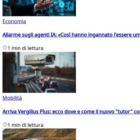
Economia
Allarme sugli agenti IA: «Così hanno ingannato l'essere 
1 min di lettura
Mobilità
Arriva Vergilius Plus: ecco dove e come il nuovo "tutor" con
1 min di lettura