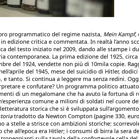
 libro programmatico del regime nazista,
Mein Kampf,
in edizione critica e commentata. In realtà l’anno sco
ritica del testo iniziato nel 2009, dando alle stampe
toria contemporanea. La prima edizione del 1925, circa 
vembre del 1924, vendette non più di 10mila copie. Ra
ll’aprile del 1945, mese del suicidio di Hitler, dodic
o, e tanto. Si continua a leggere ma senza redini. Oggi
rpretare e confutare? Un programma politico attuato 
amenti di un megalomane che ha avuto la fortuna di r
n’esperienza comune a milioni di soldati nel cuore d
etteratura storica che si è sviluppata sull’argoment
toria
tradotto da Newton Compton (pagine 330, euro 1
mo a stelle a strisce con ambizioni storiche: scorrevo
o che all’epoca era Hitler; i consumi di birra la sera 
 troneggianti sulla tavola della confortevole cella del