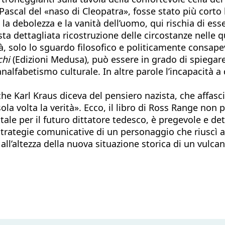
 Pascal del «naso di Cleopatra», fosse stato più cort
a, la debolezza e la vanità dell’uomo, qui rischia di es
 dettagliata ricostruzione delle circostanze nelle qua
à, solo lo sguardo filosofico e politicamente consapev
chi
(Edizioni Medusa), può essere in grado di spiegare
nalfabetismo culturale. In altre parole l’incapacità a 
he Karl Kraus diceva del pensiero nazista, che affasc
sola volta la verità». Ecco, il libro di Ross Range no
e per il futuro dittatore tedesco, è pregevole e dettag
 strategie comunicative di un personaggio che riuscì
all’altezza della nuova situazione storica di un vulca