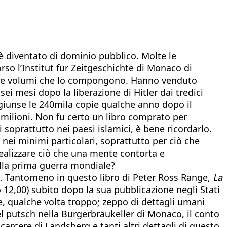
è diventato di dominio pubblico. Molte le
rso l’Institut für Zeitgeschichte di Monaco di
 i due volumi che lo compongono. Hanno venduto
sei mesi dopo la liberazione di Hitler dai tredici
ggiunse le 240mila copie qualche anno dopo il
i milioni. Non fu certo un libro comprato per
 soprattutto nei paesi islamici, è bene ricordarlo.
nei minimi particolari, soprattutto per ciò che
ealizzare ciò che una mente contorta e
ella prima guerra mondiale?
o. Tantomeno in questo libro di Peter Ross Range,
La
2,00) subito dopo la sua pubblicazione negli Stati
le, qualche volta troppo; zeppo di dettagli umani
del putsch nella Bürgerbräukeller di Monaco, il conto
 carcere di Landsberg e tanti altri dettagli di questo