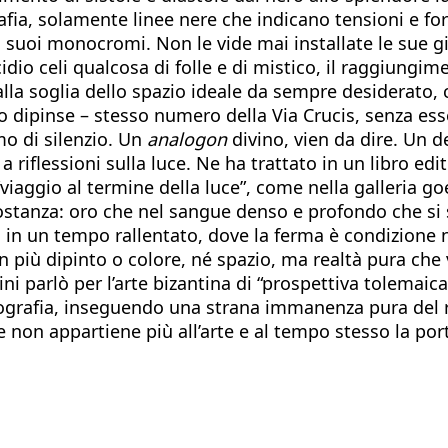
afia, solamente linee nere che indicano tensioni e f
i suoi monocromi. Non le vide mai installate le sue g
dio celi qualcosa di folle e di mistico, il raggiungi
lla soglia dello spazio ideale da sempre desiderato, 
 dipinse – stesso numero della Via Crucis, senza esse
mo di silenzio. Un
analogon
divino, vien da dire. Un d
 riflessioni sulla luce. Ne ha trattato in un libro edi
“viaggio al termine della luce”, come nella galleria g
ostanza: oro che nel sangue denso e profondo che si s
ia in un tempo rallentato, dove la ferma è condizione 
 più dipinto o colore, né spazio, ma realtà pura che v
ini parlò per l’arte bizantina di “prospettiva tolemai
grafia, inseguendo una strana immanenza pura del rea
he non appartiene più all’arte e al tempo stesso la po