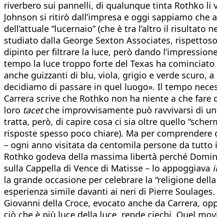
riverbero sui pannelli, di qualunque tinta Rothko li 
Johnson si ritirò dall’impresa e oggi sappiamo che a
dell’attuale “lucernaio” (che è tra l’altro il risulta
studiato dalla George Sexton Associates, rispettoso
dipinto per filtrare la luce, però dando l’impressio
tempo la luce troppo forte del Texas ha cominciato 
anche guizzanti di blu, viola, grigio e verde scuro, a
decidiamo di passare in quel luogo». Il tempo necess
Carrera scrive che Rothko non ha niente a che fare co
loro
tacet
che improvvisamente può ravvivarsi di una 
tratta, però, di capire cosa ci sia oltre quello “sch
risposte spesso poco chiare). Ma per comprendere q
– ogni anno visitata da centomila persone da tutto il
Rothko godeva della massima libertà perché Dominiqu
sulla Cappella di Vence di Matisse – lo appoggiava
i
la grande occasione per celebrare la “religione dell
esperienza simile davanti ai neri di Pierre Soulage
Giovanni della Croce, evocato anche da Carrera, opp
ciò che è più luce della luce, rende ciechi. Quel mo