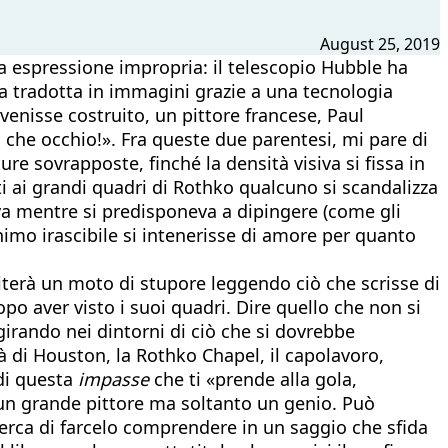
August 25, 2019
na espressione impropria: il telescopio Hubble ha
ha tradotta in immagini grazie a una tecnologia
enisse costruito, un pittore francese, Paul
che occhio!». Fra queste due parentesi, mi pare di
re sovrapposte, finché la densità visiva si fissa in
i ai grandi quadri di Rothko qualcuno si scandalizza
eva mentre si predisponeva a dipingere (come gli
nimo irascibile si intenerisse di amore per quanto
eviterà un moto di stupore leggendo ciò che scrisse di
po aver visto i suoi quadri. Dire quello che non si
girando nei dintorni di ciò che si dovrebbe
à di Houston, la Rothko Chapel, il capolavoro,
di questa
impasse
che ti «prende alla gola,
 un grande pittore ma soltanto un genio. Può
erca di farcelo comprendere in un saggio che sfida