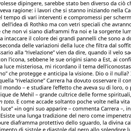
volesse dipingere, sarebbe stato ben diverso da ciò ch
veva ragione: i lavori che si stanno iniziando nella C
to nel tempo di vari interventi e compromessi per scher
 dell’idea di Rothko ma con vetri speciali che avran
ne che non vi siano diaframmi fra noi e la sorgente l
a intaccare il colore dei grandi pannelli che sono a 
 seconda delle variazioni della luce che filtra dal sof
ario alla “rivelazione” vien da dire, quando il velo s
n l’icona, sebbene le sue origini siano a Est, ai confi
luce misteriosa, mi ricordano il tema dell’iconostasi
ermo” che protegge e anticipa la visione. Dio o il null
uella “rivelazione” Carrera ha dovuto osservare il c
 mondo – e studiare l’effetto che aveva su di loro, o p
e de Mehil – grande cultrice delle forme spirituali, 
n toto.
E come accade soltanto poche volte nella vita 
a luce” «in ogni suo apparire – commenta Carrera –, in
s. Esiste una lunga tradizione del nero come impenetr
ure diaframma protettivo dello sguardo, la divina cal
vimento di sistole e diastole dal nero allo splendore 