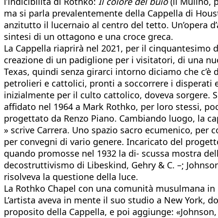
l’indicibilità di Rothko:
Il colore del buio
(il Mulino, 
ma si parla prevalentemente della Cappella di Hous
anzitutto il lucernaio al centro del tetto. Un’opera
sintesi di un ottagono e una croce greca.
La Cappella riaprirà nel 2021, per il cinquantesimo d
creazione di un padiglione per i visitatori, di una nu
Texas, quindi senza girarci intorno diciamo che c’è
petrolieri e cattolici, pronti a soccorrere i disperati
inizialmente per il culto cattolico, doveva sorgere. S
affidato nel 1964 a Mark Rothko, per loro stessi, p
progettato da Renzo Piano. Cambiando luogo, la capp
» scrive Carrera. Uno spazio sacro ecumenico, per c
per convegni di vario genere. Incaricato del progetto
quando promosse nel 1932 la di- scussa mostra dell
decostruttivismo di Libeskind, Gehry & C. –; Johnso
risolveva la questione della luce.
La Rothko Chapel con una comunità musulmana in 
L’artista aveva in mente il suo studio a New York, do
proposito della Cappella, e poi aggiunge: «Johnson, 