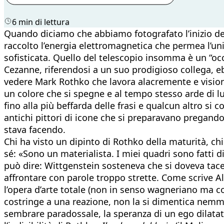
6 min di lettura
Quando diciamo che abbiamo fotografato l’inizio dell
raccolto l’energia elettromagnetica che permea l’un
sofisticata. Quello del telescopio insomma è un “oc
Cezanne, riferendosi a un suo prodigioso collega, e
vedere Mark Rothko che lavora alacremente e visionari
un colore che si spegne e al tempo stesso arde di l
fino alla più beffarda delle frasi e qualcun altro 
antichi pittori di icone che si preparavano pregando
stava facendo.
Chi ha visto un dipinto di Rothko della maturità, chi
sé: «Sono un materialista. I miei quadri sono fatti 
può dire: Wittgenstein sosteneva che si doveva tacer
affrontare con parole troppo strette. Come scrive Al
l’opera d’arte totale (non in senso wagneriano ma 
costringe a una reazione, non la si dimentica nemm
sembrare paradossale, la speranza di un ego dilata