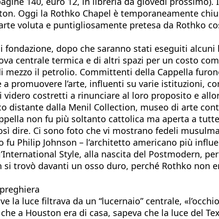
pagine 140, euro 12, in libreria da giovedì prossimo). I
ton. Oggi la Rothko Chapel è temporaneamente chiusa
 d’arte voluta e puntigliosamente pretesa da Rothko co
i fondazione, dopo che saranno stati eseguiti alcuni la
ova centrale termica e di altri spazi per un costo com
 di mezzo il petrolio. Committenti della Cappella fur
 e a promuovere l’arte, influenti su varie istituzioni, c
i videro costretti a rinunciare al loro proposito e allo
oco distante dalla Menil Collection, museo di arte co
ella non fu più soltanto cattolica ma aperta a tutte
osì dire. Ci sono foto che vi mostrano fedeli musulm
 fu Philip Johnson – l’architetto americano più influe
’International Style, alla nascita del Postmodern, p
n si trovò davanti un osso duro, perché Rothko non e
preghiera
ve la luce filtrava da un “lucernaio” centrale, «l’occh
che a Houston era di casa, sapeva che la luce del Texa