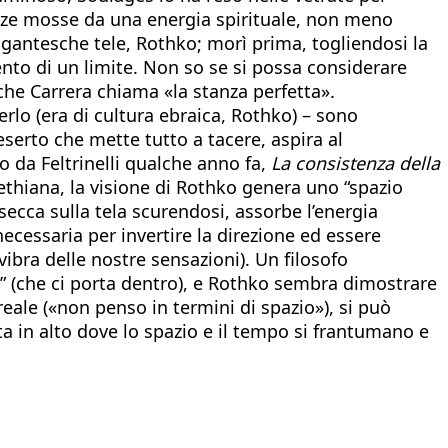
orze mosse da una energia spirituale, non meno
igantesche tele, Rothko; morì prima, togliendosi la
mento di un limite. Non so se si possa considerare
che Carrera chiama «la stanza perfetta».
rlo (era di cultura ebraica, Rothko) – sono
eserto che mette tutto a tacere, aspira al
to da Feltrinelli qualche anno fa,
La consistenza della
oethiana, la visione di Rothko genera uno “spazio
ecca sulla tela scurendosi, assorbe l’energia
necessaria per invertire la direzione ed essere
ibra delle nostre sensazioni). Un filosofo
ca” (che ci porta dentro), e Rothko sembra dimostrare
le («non penso in termini di spazio»), si può
rta in alto dove lo spazio e il tempo si frantumano e