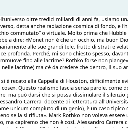
’universo oltre tredici miliardi di anni fa, usiamo u
iverso, detta anche radiazione cosmica di fondo, e l’
chio commutato” o virtuale. Molto prima che Hubble v
bbe a dire: «Monet non è che un occhio, ma buon Dio 
amente alle sue grandi tele, frutto di strati e velatu
uce profonda. Perché, mi sono chiesto spesso, davant
si commuove fino alle lacrime? Rothko forse non piang
 nelle lacrime) ma c’è da credere che dentro, il suo a
 si è recato alla Cappella di Houston, difficilmente 
di cose». Questo realismo lascia senza parole, come do
e, ma può darsi che si possa dissimulare il silenzio 
essandro Carrera, docente di letteratura all’Universit
come unicum compiuto di un genio), è un caso tipico 
eno se la si rifiuta». Mark Rothko non voleva essere
to, ma capiremo che non è così. Alessandro Carrera c