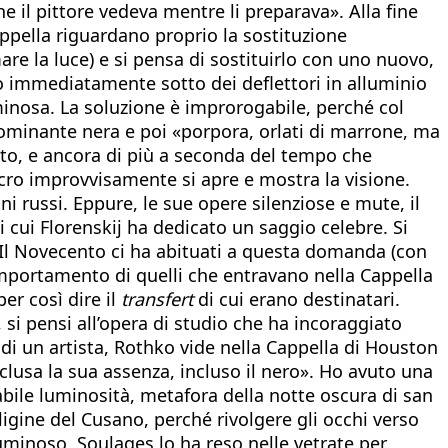
e il pittore vedeva mentre li preparava». Alla fine
appella riguardano proprio la sostituzione
mare la luce) e si pensa di sostituirlo con uno nuovo,
no immediatamente sotto dei deflettori in alluminio
uminosa. La soluzione è improrogabile, perché col
dominante nera e poi «porpora, orlati di marrone, ma
fitto, e ancora di più a seconda del tempo che
acro improvvisamente si apre e mostra la visione.
ni russi. Eppure, le sue opere silenziose e mute, il
 cui Florenskij ha dedicato un saggio celebre. Si
a? Il Novecento ci ha abituati a questa domanda (con
omportamento di quelli che entravano nella Cappella
er così dire il
transfert
di cui erano destinatari.
si pensi all’opera di studio che ha incoraggiato
di un artista, Rothko vide nella Cappella di Houston
clusa la sua assenza, incluso il nero». Ho avuto una
abile luminosità, metafora della notte oscura di san
igine del Cusano, perché rivolgere gli occhi verso
luminoso, Soulages lo ha reso nelle vetrate per