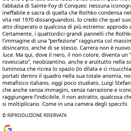
l’abbazia di Sainte-Foy di Conques: nessuna iconogr
ineffabile e sacra di quella che Rothko condensa ne
vita nel 1970 dissanguandosi. Io credo che quel suici
atto disperato o qualcosa di più estremo: approdo a
Certamente, i quattordici grandi pannelli che Rothko
l’immagine di una “perfezione” raggiunta col massi
disincanto, anche di se stesso. Carrera non è nuovo a
luce.
Ma qui, dove il nero, il non colore, diventa un 
rovesciato”, neobizantino, anche e anzitutto nella s
luminosa che ricrea lo spazio (lo dilata e ci risucch
portati dentro il quadro nella sua totale anomia, non
metafisico italiano, oggi poco studiato, Luigi Stefan
che anche senza immagini, senza narrazione e icono
raggiungere l’indicibile, il non astratto, qualcosa c
si moltiplicano. Come in una camera degli specchi.
© RIPRODUZIONE RISERVATA