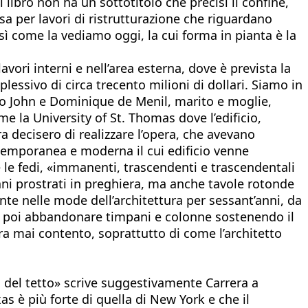
l libro non ha un sottotitolo che precisi il confine,
 per lavori di ristrutturazione che riguardano
sì come la vediamo oggi, la cui forma in pianta è la
vori interni e nell’area esterna, dove è prevista la
plessivo di circa trecento milioni di dollari. Siamo in
ono John e Dominique de Menil, marito e moglie,
ome la University of St. Thomas dove l’edificio,
ra decisero di realizzare l’opera, che avevano
ntemporanea e moderna il cui edificio venne
 le fedi, «immanenti, trascendenti e trascendentali
ani prostrati in preghiera, ma anche tavole rotonde
nte nelle mode dell’architettura per sessant’anni, da
er poi abbandonare timpani e colonne sostenendo il
ra mai contento, soprattutto di come l’architetto
io del tetto» scrive suggestivamente Carrera a
s è più forte di quella di New York e che il