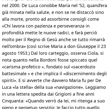
nel 2000. De Luca conobbe Maria nel ‘52, quand’era
già minata nella salute, e non se ne distaccò sino
alla morte, pronto ad assorbirne consigli come
«Chi lavora con pazienza e perseveranza in
profondità mette le nuove radici, e farà perciò
molto per il Regno di Gesù anche se tutto rimarrà
nell’ombra» (così scrive Maria a don Giuseppe il 23
agosto 1953.) Dal loro carteggio, osserva Ciola, si
nota quanto nella Bordoni fosse spiccato quel
«carisma profetico », fondato sul «sacerdozio
battesimale » e che implica il «discernimento degli
spiriti». E si avverte che davvero Maria fu per De
Luca «la stella» della sua «navigazione». Leggiamo
in una lettera spedita dai Grigioni a fine anni
Cinquanta: «Quando verrò da lei, mi ritenga a suo
pieno e perpetuo servizio: le faccio tutto quello