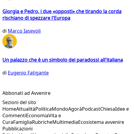
Giorgia e Pedro, i due «opposti» che tirando la corda
rischiano di spezzare l'Europa
di
Marco Iasevoli
Un palazzo che è un simbolo dei paradossi all'italiana
di
Eugenio Fatigante
Abbonati ad Avvenire
Sezioni del sito
Home
Attualità
Politica
Mondo
Agorà
Podcast
Chiesa
Idee e
Commenti
Economia
Vita e
Cura
Famiglia
Rubriche
Multimedia
Ecosistema avvenire
Pubblicazioni