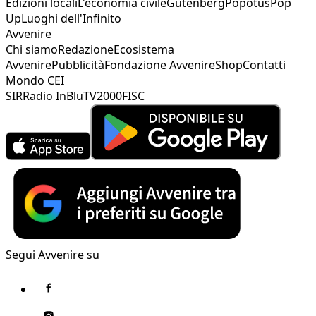
Edizioni locali
L'economia civile
Gutenberg
Popotus
Pop
Up
Luoghi dell'Infinito
Avvenire
Chi siamo
Redazione
Ecosistema
Avvenire
Pubblicità
Fondazione Avvenire
Shop
Contatti
Mondo CEI
SIR
Radio InBlu
TV2000
FISC
Segui Avvenire su