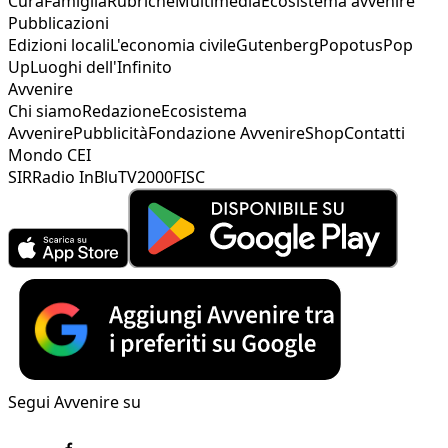
Cura
Famiglia
Rubriche
Multimedia
Ecosistema avvenire
Pubblicazioni
Edizioni locali
L'economia civile
Gutenberg
Popotus
Pop
Up
Luoghi dell'Infinito
Avvenire
Chi siamo
Redazione
Ecosistema
Avvenire
Pubblicità
Fondazione Avvenire
Shop
Contatti
Mondo CEI
SIR
Radio InBlu
TV2000
FISC
Segui Avvenire su