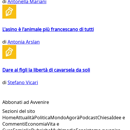
di
Antonella Mariani
L'asino è l'animale più francescano di tutti
di
Antonia Arslan
Dare ai figli la libertà di cavarsela da soli
di
Stefano Vicari
Abbonati ad Avvenire
Sezioni del sito
Home
Attualità
Politica
Mondo
Agorà
Podcast
Chiesa
Idee e
Commenti
Economia
Vita e