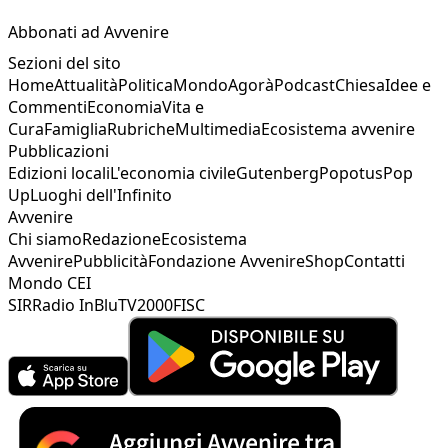
Abbonati ad Avvenire
Sezioni del sito
Home
Attualità
Politica
Mondo
Agorà
Podcast
Chiesa
Idee e
Commenti
Economia
Vita e
Cura
Famiglia
Rubriche
Multimedia
Ecosistema avvenire
Pubblicazioni
Edizioni locali
L'economia civile
Gutenberg
Popotus
Pop
Up
Luoghi dell'Infinito
Avvenire
Chi siamo
Redazione
Ecosistema
Avvenire
Pubblicità
Fondazione Avvenire
Shop
Contatti
Mondo CEI
SIR
Radio InBlu
TV2000
FISC