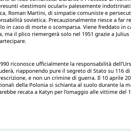
presunti «testimoni oculari» palesemente indottrina
ca, Roman Martini, di simpatie comuniste e persecuto
onsabilità sovietica. Precauzionalmente riesce a far 
olo in caso di morte o scomparsa. Viene freddato in c
ca, ma il plico riemergerà solo nel 1951 grazie a Jul
partecipare.
990 riconosce ufficialmente la responsabilità dell’Urss
chiuderà, riapponendo pure il segreto di Stato su 116 d
rizione, e non un crimine di guerra. Il 10 aprile 201
tuzionali della Polonia si schianta al suolo durante l
arebbe recata a Katyn per l’omaggio alle vittime del 