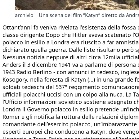
archivio | Una scena del film “Katyn” diretto da Andr
Ottant’anni fa veniva rivelata l’esistenza della foss
classe dirigente Dopo che Hitler aveva scatenato l’Op
polacco in esilio a Londra era riuscito a far amnisti
dichiarato quella guerra. Dalle liste risultano però s
Nessuna notizia neppure di altri circa 12mila ufficia
Anders il 3 dicembre 1941 va a parlarne di persona co
1943 Radio Berlino - con annunci in tedesco, inglese,
Kosogory, nella foresta di Katyn (…) in una grande f
soldati tedeschi del 537° reggimento comunicazioni, 
ufficiali polacchi uccisi con un colpo alla nuca. La
l’Ufficio informazioni sovietico sostiene sdegnato ch
Londra il Governo polacco in esilio pretende un’inc
Romer e gli notifica la rottura delle relazioni dipl
comandante dell’esercito polacco, un‘imbarazzante r
esperti europei che conducono a Katyn, dove vengono 
Ungheria e Terzo Reich per sovrintendere all’indag