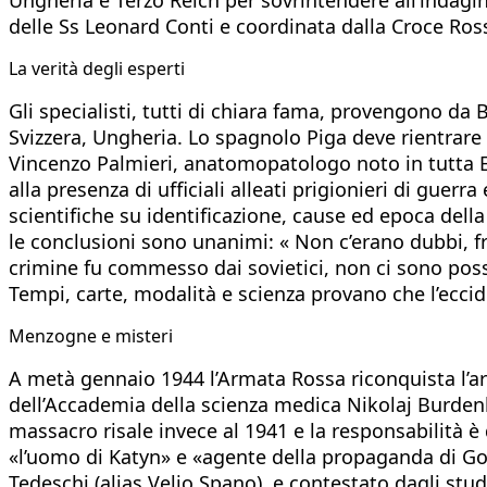
delle Ss Leonard Conti e coordinata dalla Croce Ros
La verità degli esperti
Gli specialisti, tutti di chiara fama, provengono da
Svizzera, Ungheria. Lo spagnolo Piga deve rientrare i
Vincenzo Palmieri, anatomopatologo noto in tutta E
alla presenza di ufficiali alleati prigionieri di gue
scientifiche su identificazione, cause ed epoca del
le conclusioni sono unanimi: « Non c’erano dubbi, fr
crimine fu commesso dai sovietici, non ci sono poss
Tempi, carte, modalità e scienza provano che l’eccidi
Menzogne e misteri
A metà gennaio 1944 l’Armata Rossa riconquista l’ar
dell’Accademia della scienza medica Nikolaj Burdenko
massacro risale invece al 1941 e la responsabilità è 
«l’uomo di Katyn» e «agente della propaganda di Goeb
Tedeschi (alias Velio Spano), e contestato dagli stu