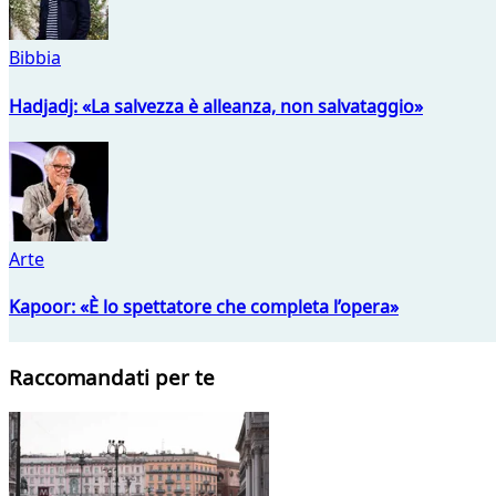
Bibbia
Hadjadj: «La salvezza è alleanza, non salvataggio»
Arte
Kapoor: «È lo spettatore che completa l’opera»
Raccomandati per te