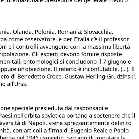
mania, Olanda, Polonia, Romania, Slovacchia,
a come osservatore, e per l’Italia c’è il professor
ni e i controlli avvengono con la massima libertà
nipolazione. Gli esperti devono fornire risposte
men-tali, entomologici si concludono il 7 giugno e
ure un’obiezione. Il referto è inconfutabile. (…). Il
enero di Benedetto Croce, Gustaw Herling-Grudzinski.
o all’Urss.
ione speciale presieduta dal responsabile
aesi nell’orbita sovietica portano a sostenere che il
Università di Napoli, viene sprezzantemente definito
ità, con articoli a firma di Eugenio Reale e Paolo
berga nel 1946 i sovietici cercano di imputare la