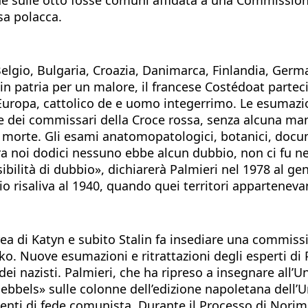
sa polacca.
 Belgio, Bulgaria, Croazia, Danimarca, Finlandia, Ger
n patria per un malore, il francese Costédoat partecip
uropa, cattolico de e uomo integerrimo. Le esumazio
rra e dei commissari della Croce rossa, senza alcuna ma
la morte. Gli esami anatomopatologici, botanici, docu
a noi dodici nessuno ebbe alcun dubbio, non ci fu nepp
ibilità di dubbio», dichiarerà Palmieri nel 1978 al g
o risaliva al 1940, quando quei territori appartenevan
ea di Katyn e subito Stalin fa insediare una commiss
. Nuove esumazioni e ritrattazioni degli esperti di P
dei nazisti. Palmieri, che ha ripreso a insegnare all’
bels» sulle colonne dell’edizione napoletana dell’Un
denti di fede comunista. Durante il Processo di Norim