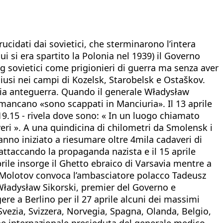
ucidati dai sovietici, che sterminarono l’intera
i si era spartito la Polonia nel 1939) il Governo
lag sovietici come prigionieri di guerra ma senza aver
nchiusi nei campi di Kozelsk, Starobelsk e Ostaškov.
lonia anteguerra. Quando il generale Władysław
e mancano «sono scappati in Manciuria». Il 13 aprile
 19.15 - rivela dove sono: « In un luogo chiamato
veri ». A una quindicina di chilometri da Smolensk i
anno iniziato a riesumare oltre 4mila cadaveri di
attaccando la propaganda nazista e il 15 aprile
aprile insorge il Ghetto ebraico di Varsavia mentre a
26 Molotov convoca l’ambasciatore polacco Tadeusz
 Władysław Sikorski, premier del Governo e
re a Berlino per il 27 aprile alcuni dei massimi
Svezia, Svizzera, Norvegia, Spagna, Olanda, Belgio,
ne internazionale presieduta del generale medico