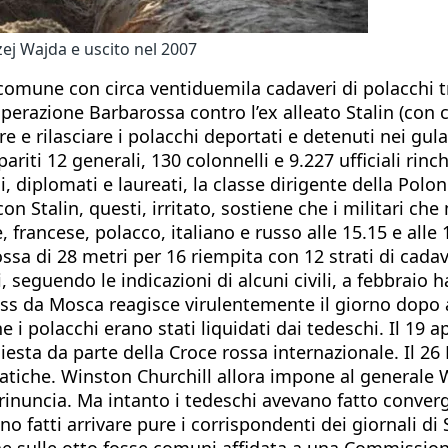
zej Wajda e uscito nel 2007
a comune con circa ventiduemila cadaveri di polacchi tr
erazione Barbarossa contro l’ex alleato Stalin (con cu
are e rilasciare i polacchi deportati e detenuti nei gu
pariti 12 generali, 130 colonnelli e 9.227 ufficiali ri
li, diplomati e laureati, la classe dirigente della Po
n Stalin, questi, irritato, sostiene che i militari ch
 francese, polacco, italiano e russo alle 15.15 e alle
ossa di 28 metri per 16 riempita con 12 strati di cada
seguendo le indicazioni di alcuni civili, a febbraio h
 Tass da Mosca reagisce virulentemente il giorno dopo 
e i polacchi erano stati liquidati dai tedeschi. Il 19 
hiesta da parte della Croce rossa internazionale. Il 
omatiche. Winston Churchill allora impone al generale
inuncia. Ma intanto i tedeschi avevano fatto converge
fatti arrivare pure i corrispondenti dei giornali di 
ine sulle otto fosse comuni affidata a una Commissio