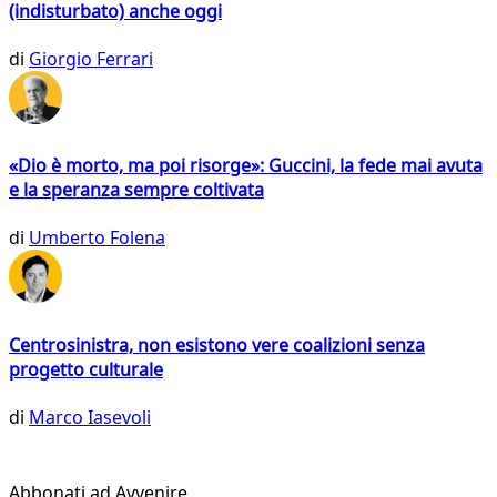
(indisturbato) anche oggi
di
Giorgio Ferrari
«Dio è morto, ma poi risorge»: Guccini, la fede mai avuta
e la speranza sempre coltivata
di
Umberto Folena
Centrosinistra, non esistono vere coalizioni senza
progetto culturale
di
Marco Iasevoli
Abbonati ad Avvenire