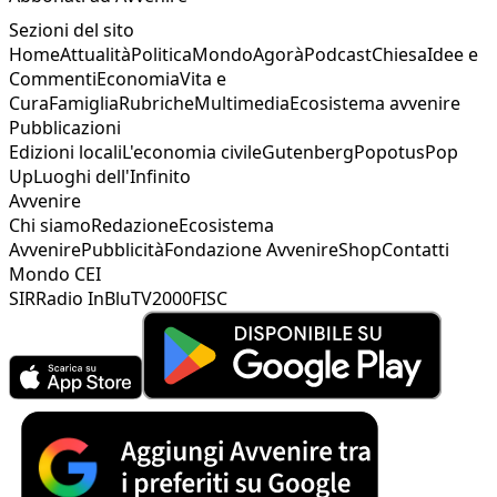
Sezioni del sito
Home
Attualità
Politica
Mondo
Agorà
Podcast
Chiesa
Idee e
Commenti
Economia
Vita e
Cura
Famiglia
Rubriche
Multimedia
Ecosistema avvenire
Pubblicazioni
Edizioni locali
L'economia civile
Gutenberg
Popotus
Pop
Up
Luoghi dell'Infinito
Avvenire
Chi siamo
Redazione
Ecosistema
Avvenire
Pubblicità
Fondazione Avvenire
Shop
Contatti
Mondo CEI
SIR
Radio InBlu
TV2000
FISC