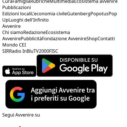
Cura
Famiglia
Rubriche
Multimedia
Ecosistema avvenire
Pubblicazioni
Edizioni locali
L'economia civile
Gutenberg
Popotus
Pop
Up
Luoghi dell'Infinito
Avvenire
Chi siamo
Redazione
Ecosistema
Avvenire
Pubblicità
Fondazione Avvenire
Shop
Contatti
Mondo CEI
SIR
Radio InBlu
TV2000
FISC
Segui Avvenire su