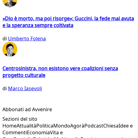
«Dio è morto, ma poi risorge»: Guccini, la fede mai avuta
e la speranza sempre coltivata
di
Umberto Folena
Centrosinistra, non esistono vere coalizioni senza
progetto culturale
di
Marco Iasevoli
Abbonati ad Avvenire
Sezioni del sito
Home
Attualità
Politica
Mondo
Agorà
Podcast
Chiesa
Idee e
Commenti
Economia
Vita e