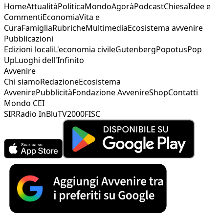
Home
Attualità
Politica
Mondo
Agorà
Podcast
Chiesa
Idee e
Commenti
Economia
Vita e
Cura
Famiglia
Rubriche
Multimedia
Ecosistema avvenire
Pubblicazioni
Edizioni locali
L'economia civile
Gutenberg
Popotus
Pop
Up
Luoghi dell'Infinito
Avvenire
Chi siamo
Redazione
Ecosistema
Avvenire
Pubblicità
Fondazione Avvenire
Shop
Contatti
Mondo CEI
SIR
Radio InBlu
TV2000
FISC