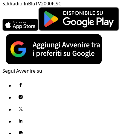
SIR
Radio InBlu
TV2000
FISC
Segui Avvenire su