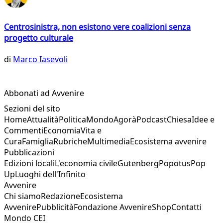
Centrosinistra, non esistono vere coalizioni senza
progetto culturale
di
Marco Iasevoli
Abbonati ad Avvenire
Sezioni del sito
Home
Attualità
Politica
Mondo
Agorà
Podcast
Chiesa
Idee e
Commenti
Economia
Vita e
Cura
Famiglia
Rubriche
Multimedia
Ecosistema avvenire
Pubblicazioni
Edizioni locali
L'economia civile
Gutenberg
Popotus
Pop
Up
Luoghi dell'Infinito
Avvenire
Chi siamo
Redazione
Ecosistema
Avvenire
Pubblicità
Fondazione Avvenire
Shop
Contatti
Mondo CEI