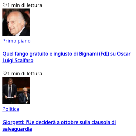
1 min di lettura
Primo piano
Quel fango gratuito e ingiusto di Bignami (FdI) su Oscar
Luigi Scalfaro
1 min di lettura
Politica
Giorgetti: l'Ue deciderà a ottobre sulla clausola di
salvaguardia