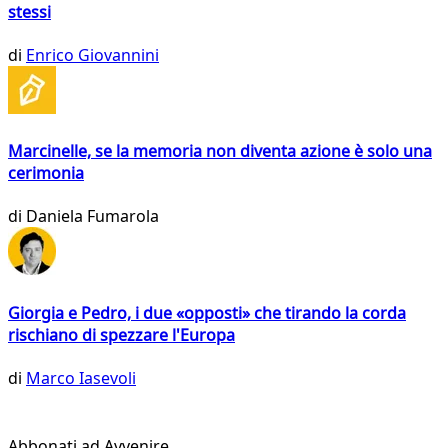
stessi
di
Enrico Giovannini
Marcinelle, se la memoria non diventa azione è solo una
cerimonia
di
Daniela Fumarola
Giorgia e Pedro, i due «opposti» che tirando la corda
rischiano di spezzare l'Europa
di
Marco Iasevoli
Abbonati ad Avvenire