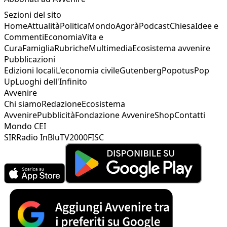
Sezioni del sito
Home
Attualità
Politica
Mondo
Agorà
Podcast
Chiesa
Idee e
Commenti
Economia
Vita e
Cura
Famiglia
Rubriche
Multimedia
Ecosistema avvenire
Pubblicazioni
Edizioni locali
L'economia civile
Gutenberg
Popotus
Pop
Up
Luoghi dell'Infinito
Avvenire
Chi siamo
Redazione
Ecosistema
Avvenire
Pubblicità
Fondazione Avvenire
Shop
Contatti
Mondo CEI
SIR
Radio InBlu
TV2000
FISC