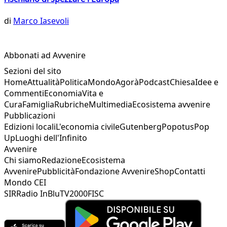
di
Marco Iasevoli
Abbonati ad Avvenire
Sezioni del sito
Home
Attualità
Politica
Mondo
Agorà
Podcast
Chiesa
Idee e
Commenti
Economia
Vita e
Cura
Famiglia
Rubriche
Multimedia
Ecosistema avvenire
Pubblicazioni
Edizioni locali
L'economia civile
Gutenberg
Popotus
Pop
Up
Luoghi dell'Infinito
Avvenire
Chi siamo
Redazione
Ecosistema
Avvenire
Pubblicità
Fondazione Avvenire
Shop
Contatti
Mondo CEI
SIR
Radio InBlu
TV2000
FISC