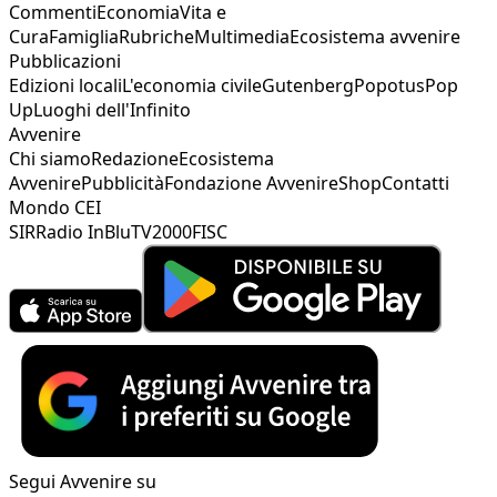
Commenti
Economia
Vita e
Cura
Famiglia
Rubriche
Multimedia
Ecosistema avvenire
Pubblicazioni
Edizioni locali
L'economia civile
Gutenberg
Popotus
Pop
Up
Luoghi dell'Infinito
Avvenire
Chi siamo
Redazione
Ecosistema
Avvenire
Pubblicità
Fondazione Avvenire
Shop
Contatti
Mondo CEI
SIR
Radio InBlu
TV2000
FISC
Segui Avvenire su