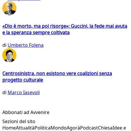
«Dio è morto, ma poi risorge»: Guccini, la fede mai avuta
e la speranza sempre coltivata
di
Umberto Folena
Centrosinistra, non esistono vere coalizioni senza
progetto culturale
di
Marco Iasevoli
Abbonati ad Avvenire
Sezioni del sito
Home
Attualità
Politica
Mondo
Agorà
Podcast
Chiesa
Idee e