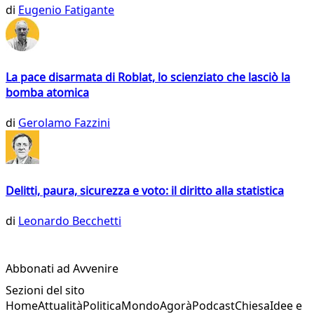
di
Eugenio Fatigante
La pace disarmata di Roblat, lo scienziato che lasciò la
bomba atomica
di
Gerolamo Fazzini
Delitti, paura, sicurezza e voto: il diritto alla statistica
di
Leonardo Becchetti
Abbonati ad Avvenire
Sezioni del sito
Home
Attualità
Politica
Mondo
Agorà
Podcast
Chiesa
Idee e