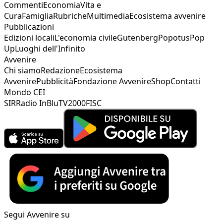
Commenti
Economia
Vita e
Cura
Famiglia
Rubriche
Multimedia
Ecosistema avvenire
Pubblicazioni
Edizioni locali
L'economia civile
Gutenberg
Popotus
Pop
Up
Luoghi dell'Infinito
Avvenire
Chi siamo
Redazione
Ecosistema
Avvenire
Pubblicità
Fondazione Avvenire
Shop
Contatti
Mondo CEI
SIR
Radio InBlu
TV2000
FISC
Segui Avvenire su