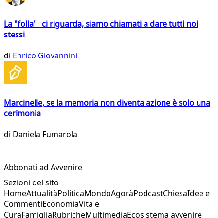
La "folla" ci riguarda, siamo chiamati a dare tutti noi
stessi
di
Enrico Giovannini
Marcinelle, se la memoria non diventa azione è solo una
cerimonia
di
Daniela Fumarola
Abbonati ad Avvenire
Sezioni del sito
Home
Attualità
Politica
Mondo
Agorà
Podcast
Chiesa
Idee e
Commenti
Economia
Vita e
Cura
Famiglia
Rubriche
Multimedia
Ecosistema avvenire