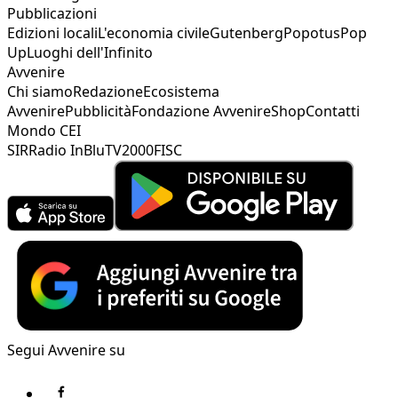
Pubblicazioni
Edizioni locali
L'economia civile
Gutenberg
Popotus
Pop
Up
Luoghi dell'Infinito
Avvenire
Chi siamo
Redazione
Ecosistema
Avvenire
Pubblicità
Fondazione Avvenire
Shop
Contatti
Mondo CEI
SIR
Radio InBlu
TV2000
FISC
Segui Avvenire su