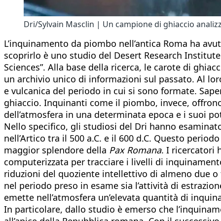
Dri/Sylvain Masclin | Un campione di ghiaccio analizz
L’inquinamento da piombo nell’antica Roma ha avuto 
scoprirlo è uno studio del Desert Research Institute 
Sciences”. Alla base della ricerca, le carote di ghiac
un archivio unico di informazioni sul passato. Al lor
e vulcanica del periodo in cui si sono formate. Sape
ghiaccio. Inquinanti come il piombo, invece, offrono 
dell’atmosfera in una determinata epoca e i suoi pot
Nello specifico, gli studiosi del Dri hanno esaminato
nell’Artico tra il 500 a.C. e il 600 d.C. Questo peri
maggior splendore della
Pax Romana
. I ricercator
computerizzata per tracciare i livelli di inquinamen
riduzioni del quoziente intellettivo di almeno due o
nel periodo preso in esame sia l’attività di estrazi
emette nell’atmosfera un’elevata quantità di inquina
In particolare, dallo studio è emerso che l’inquiname
all’apice della Repubblica romana. Con il successivo 