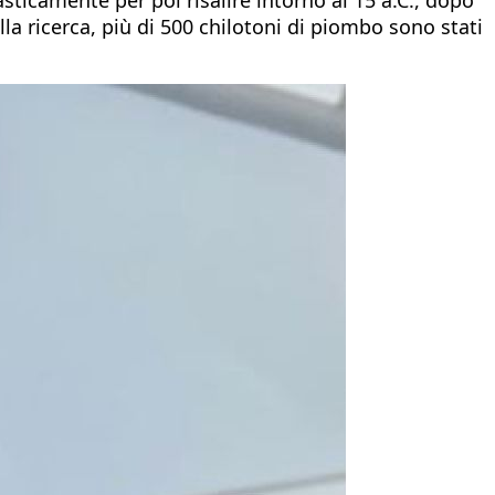
lla ricerca, più di 500 chilotoni di piombo sono stati