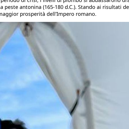
a peste antonina (165-180 d.C.). Stando ai risultati de
i maggior prosperità dell’Impero romano.