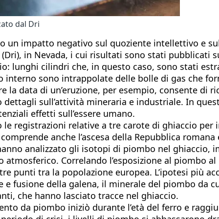
ato dal Dri
un impatto negativo sul quoziente intellettivo e sul
(Dri), in Nevada, i cui risultati sono stati pubblicati
cio: lunghi cilindri che, in questo caso, sono stati est
o interno sono intrappolate delle bolle di gas che forn
re la data di un’eruzione, per esempio, consente di ri
dettagli sull’attività mineraria e industriale. In que
enziali effetti sull’essere umano.
 le registrazioni relative a tre carote di ghiaccio per
odo comprende anche l’ascesa della Repubblica romana e 
i hanno analizzato gli isotopi di piombo nel ghiaccio
to atmosferico. Correlando l’esposizione al piombo al
 tre punti tra la popolazione europea. L’ipotesi più a
one e fusione della galena, il minerale del piombo da 
nti, che hanno lasciato tracce nel ghiaccio.
nto da piombo iniziò durante l’età del ferro e raggiuns
periodo di crisi, i livelli di piombo si abbassarono dr