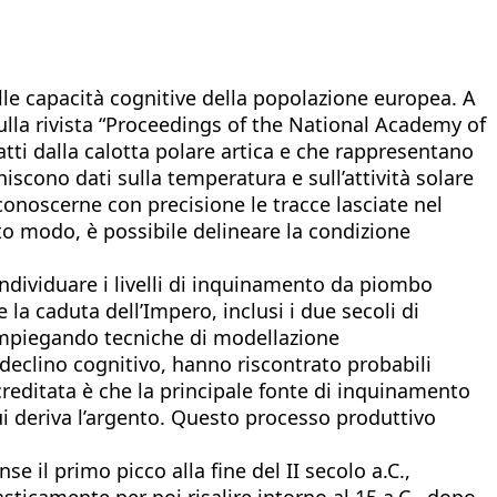
le capacità cognitive della popolazione europea. A
 sulla rivista “Proceedings of the National Academy of
ratti dalla calotta polare artica e che rappresentano
iscono dati sulla temperatura e sull’attività solare
conoscerne con precisione le tracce lasciate nel
sto modo, è possibile delineare la condizione
 individuare i livelli di inquinamento da piombo
la caduta dell’Impero, inclusi i due secoli di
, impiegando tecniche di modellazione
 declino cognitivo, hanno riscontrato probabili
ccreditata è che la principale fonte di inquinamento
cui deriva l’argento. Questo processo produttivo
e il primo picco alla fine del II secolo a.C.,
asticamente per poi risalire intorno al 15 a.C., dopo