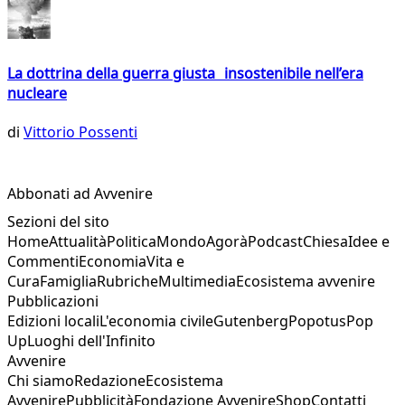
La dottrina della guerra giusta insostenibile nell’era
nucleare
di
Vittorio Possenti
Abbonati ad Avvenire
Sezioni del sito
Home
Attualità
Politica
Mondo
Agorà
Podcast
Chiesa
Idee e
Commenti
Economia
Vita e
Cura
Famiglia
Rubriche
Multimedia
Ecosistema avvenire
Pubblicazioni
Edizioni locali
L'economia civile
Gutenberg
Popotus
Pop
Up
Luoghi dell'Infinito
Avvenire
Chi siamo
Redazione
Ecosistema
Avvenire
Pubblicità
Fondazione Avvenire
Shop
Contatti