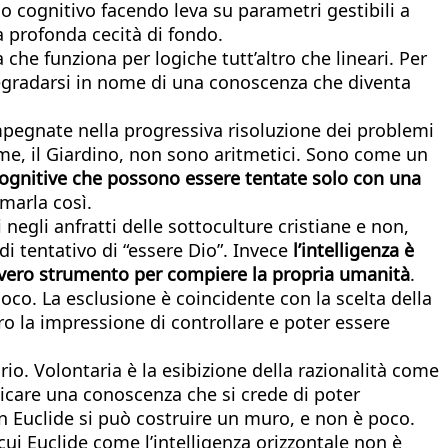
co cognitivo facendo leva su parametri gestibili a
 profonda cecità di fondo.
che funziona per logiche tutt’altro che lineari. Per
egradarsi in nome di una conoscenza che diventa
impegnate nella progressiva risoluzione dei problemi
sieme, il Giardino, non sono aritmetici. Sono come un
 cognitive che possono essere tentate solo con una
marla così.
negli anfratti delle sottoculture cristiane e non,
di tentativo di “essere Dio”. Invece
l’intelligenza è
vero strumento per compiere la propria umanità
.
oco. La esclusione è coincidente con la scelta della
o la impressione di controllare e poter essere
io. Volontaria è la esibizione della razionalità come
ndicare una conoscenza che si crede di poter
n Euclide si può costruire un muro, e non è poco.
cui Euclide come l’intelligenza orizzontale non è