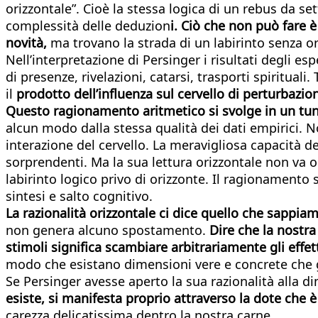
orizzontale”. Cioè la stessa logica di un rebus da se
complessità delle deduzion
i. Ciò che non può fare 
novità,
ma trovano la strada di un labirinto senza or
Nell’interpretazione di Persinger i risultati degli e
di presenze, rivelazioni, catarsi, trasporti spirituali
il
prodotto dell’influenza sul cervello di perturbazi
Questo ragionamento aritmetico si svolge in un tun
alcun modo dalla stessa qualità dei dati empirici. 
interazione del cervello. La meravigliosa capacità del
sorprendenti. Ma la sua lettura orizzontale non va o
labirinto logico privo di orizzonte. Il ragionamento
sintesi e salto cognitivo.
La razionalità orizzontale ci dice quello che sappia
non genera alcuno spostamento.
Dire che la nostra 
stimoli significa scambiare arbitrariamente gli effet
modo che esistano dimensioni vere e concrete che 
Se Persinger avesse aperto la sua razionalità alla
esiste, si manifesta proprio attraverso la dote che è
carezza delicatissima dentro la nostra carne.