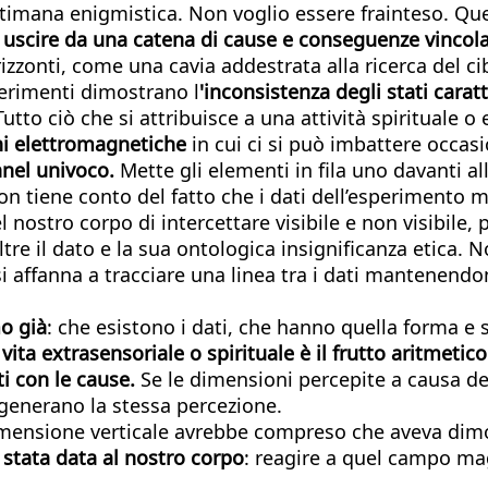
ttimana enigmistica. Non voglio essere frainteso. Ques
è uscire da una catena di cause e conseguenze vincol
izzonti, come una cavia addestrata alla ricerca del c
sperimenti dimostrano l
'inconsistenza degli stati carat
. Tutto ciò che si attribuisce a una attività spirituale 
oni elettromagnetiche
in cui ci si può imbattere occas
nel univoco.
Mette gli elementi in fila uno davanti al
Non tiene conto del fatto che i dati dell’esperiment
 nostro corpo di intercettare visibile e non visibile, 
ltre il dato e la sua ontologica insignificanza etica.
 si affanna a tracciare una linea tra i dati mantenend
mo già
: che esistono i dati, che hanno quella forma e
vita extrasensoriale o spirituale è il frutto aritmetic
ti con le cause.
Se le dimensioni percepite a causa del
generano la stessa percezione.
 dimensione verticale avrebbe compreso che aveva dim
 stata data al nostro corpo
: reagire a quel campo ma