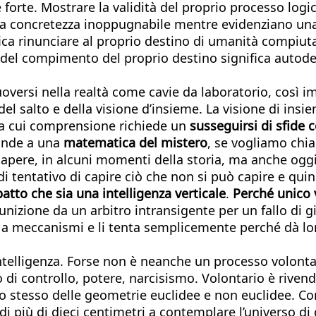
è forte. Mostrare la validità del proprio processo logi
na concretezza inoppugnabile mentre evidenziano una
ica rinunciare al proprio destino di umanità compiuta 
 del compimento del proprio destino significa autod
muoversi nella realtà come cavie da laboratorio, così 
 del salto e della visione d’insieme. La visione di in
la cui comprensione richiede un
susseguirsi di sfide
ponde a una
matematica del mistero
, se vogliamo chia
sapere, in alcuni momenti della storia, ma anche oggi 
di tentativo di capire ciò che non si può capire e quin
patto che sia una intelligenza verticale
.
Perché unico 
nizione da un arbitro intransigente per un fallo di gi
i a meccanismi e li tenta semplicemente perché dà lor
intelligenza. Forse non è neanche un processo volontar
to di controllo, potere, narcisismo. Volontario è rive
lo stesso delle geometrie euclidee e non euclidee. Co
i più di dieci centimetri a contemplare l’universo di 