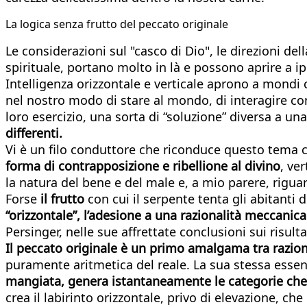
La logica senza frutto del peccato originale
Le considerazioni sul "casco di Dio", le direzioni de
spirituale, portano molto in là e possono aprire a ip
Intelligenza orizzontale e verticale aprono a mond
nel nostro modo di stare al mondo, di interagire con
loro esercizio, una sorta di “soluzione” diversa a 
differenti.
Vi è un filo conduttore che riconduce questo tema ch
forma di contrapposizione e ribellione al divino
, ver
la natura del bene e del male e, a mio parere, rigua
Forse
il frutto
con cui il serpente tenta gli abitant
“orizzontale”, l’adesione a una razionalità meccanica
Persinger, nelle sue affrettate conclusioni sui risulta
Il peccato originale è un primo amalgama tra razio
puramente aritmetica del reale. La sua stessa essen
mangiata, genera istantaneamente le categorie che d
crea il labirinto orizzontale, privo di elevazione, ch