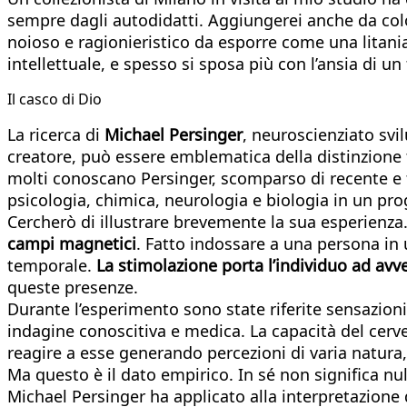
sempre dagli autodidatti. Aggiungerei anche da col
noioso e ragionieristico da esporre come una litania
intellettuale, e spesso si sposa più con l’ansia di u
Il casco di Dio
La ricerca di
Michael Persinger
, neuroscienziato sv
creatore, può essere emblematica della distinzione 
molti conoscano Persinger, scomparso di recente e 
psicologia, chimica, neurologia e biologia in un p
Cercherò di illustrare brevemente la sua esperienza.
campi magnetici
. Fatto indossare a una persona in
temporale.
La stimolazione porta l’individuo ad avve
queste presenze.
Durante l’esperimento sono state riferite sensazio
indagine conoscitiva e medica. La capacità del cervel
reagire a esse generando percezioni di varia natur
Ma questo è il dato empirico. In sé non significa nu
Michael Persinger ha applicato alla interpretazione 