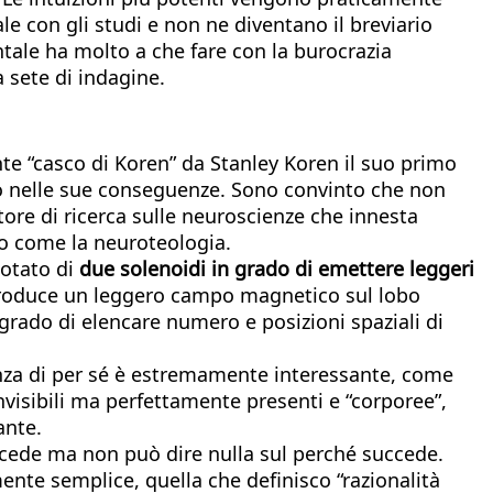
 con gli studi e non ne diventano il breviario
ntale ha molto a che fare con la burocrazia
a sete di indagine.
nte “casco di Koren” da Stanley Koren il suo primo
tto nelle sue conseguenze. Sono convinto che non
re di ricerca sulle neuroscienze che innesta
io come la neuroteologia.
otato di
due solenoidi in grado di emettere leggeri
, produce un leggero campo magnetico sul lobo
 grado di elencare numero e posizioni spaziali di
enza di per sé è estremamente interessante, come
invisibili ma perfettamente presenti e “corporee”,
ante.
uccede ma non può dire nulla sul perché succede.
ente semplice, quella che definisco “razionalità