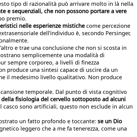
to tipo di razionalità può arrivare molto in là nella
ate e sequenziali, che non possono portare a vere
ibo premio.
teristici nelle esperienze mistiche
come percezione
o extrasensoriale dell’individuo è, secondo Persinger,
ionalmente.
l’altro e trae una conclusione che non si scosta in
o mostrano semplicemente una modalità di
pur sempre corporeo, a livelli di finezza
 Non produce una sintesi capace di uscire da un
one il medesimo livello qualitativo. Non produce
 scansione temporale. Dal punto di vista cognitivo
o della fisiologia del cervello sottoposto ad alcuni
 casco sono artificiali, questo non esclude in alcun
ostrato un fatto profondo e toccante:
se un Dio
gnetico leggero che a me fa tenerezza, come una