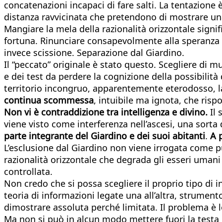
concatenazioni incapaci di fare salti. La tentazione 
distanza ravvicinata che pretendono di mostrare u
Mangiare la mela della razionalità orizzontale signif
fortuna. Rinunciare consapevolmente alla speranza
invece scissione. Separazione dal Giardino.
Il “peccato” originale è stato questo. Scegliere di 
e dei test da perdere la cognizione della possibilità
territorio incongruo, apparentemente eterodosso, 
continua scommessa
, intuibile ma ignota, che ris
Non vi è contraddizione tra intelligenza e divino.
Il 
viene visto come interferenza nell’ascesi, una sorta 
parte integrante del Giardino e dei suoi abitanti
.
A 
L’esclusione dal Giardino non viene irrogata come pu
razionalità orizzontale che degrada gli esseri uman
controllata.
Non credo che si possa scegliere il proprio tipo di 
teoria di informazioni legate una all’altra, strumen
dimostrare assoluta perché limitata. Il problema è 
Ma non si può in alcun modo mettere fuori la testa d