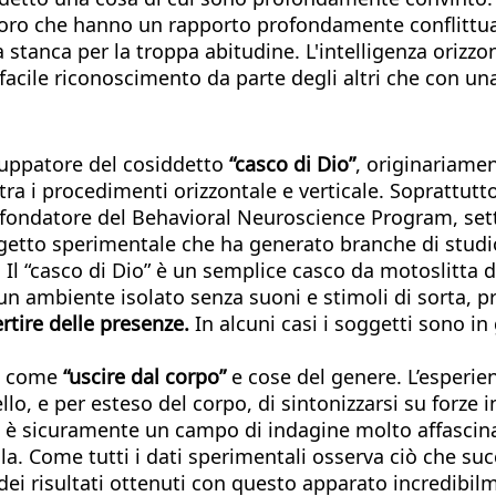
oro che hanno un rapporto profondamente conflittuale
 stanca per la troppa abitudine. L'intelligenza orizzo
n facile riconoscimento da parte degli altri che con un
iluppatore del cosiddetto
“casco di Dio”
, originariame
tra i procedimenti orizzontale e verticale. Soprattu
fondatore del Behavioral Neuroscience Program, setto
rogetto sperimentale che ha generato branche di stud
 Il “casco di Dio” è un semplice casco da motoslitta d
 un ambiente isolato senza suoni e stimoli di sorta
rtire delle presenze.
In alcuni casi i soggetti sono in
ni come
“uscire dal corpo”
e cose del genere. L’esperi
lo, e per esteso del corpo, di sintonizzarsi su forze 
a, è sicuramente un campo di indagine molto affascin
lla. Come tutti i dati sperimentali osserva ciò che s
dei risultati ottenuti con questo apparato incredibilm