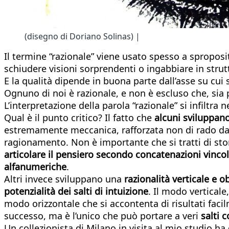
(disegno di Doriano Solinas) |
Il termine “razionale” viene usato spesso a sproposi
schiudere visioni sorprendenti o ingabbiare in strutt
E la qualità dipende in buona parte dall’asse su cui s
Ognuno di noi è razionale, e non è escluso che, sia 
L’interpretazione della parola “razionale” si infiltra
Qual è il punto critico? Il fatto che
alcuni sviluppano
estremamente meccanica, rafforzata non di rado da
ragionamento. Non è importante che si tratti di storia
articolare il pensiero secondo concatenazioni vincol
alfanumeriche
.
Altri invece sviluppano una
razionalità verticale e o
potenzialità dei salti di intuizione
. Il modo vertical
modo orizzontale che si accontenta di risultati fac
successo, ma è l’unico che può portare a veri
salti c
Un collezionista di Milano in visita al mio studio 