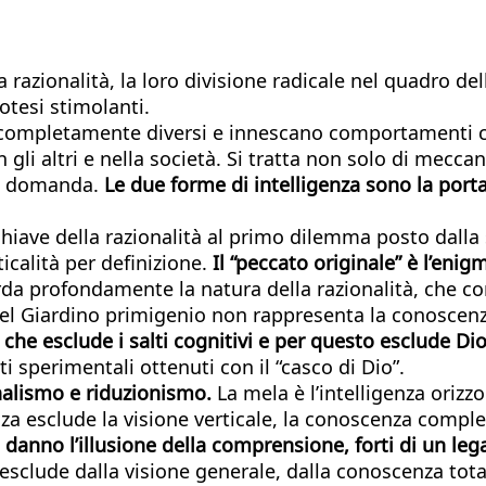
lla razionalità, la loro divisione radicale nel quadro 
otesi stimolanti.
i completamente diversi e innescano comportamenti c
 gli altri e nella società. Si tratta non solo di mecc
una domanda.
Le due forme di intelligenza sono la port
iave della razionalità al primo dilemma posto dalla s
ticalità per definizione.
Il “peccato originale” è l’enig
rda profondamente la natura della razionalità, che con
i del Giardino primigenio non rappresenta la conoscen
 che esclude i salti cognitivi e per questo esclude Di
ti sperimentali ottenuti con il “casco di Dio”.
nalismo e riduzionismo.
La mela è l’intelligenza orizz
za esclude la visione verticale, la conoscenza comple
anno l’illusione della comprensione, forti di un leg
e esclude dalla visione generale, dalla conoscenza total