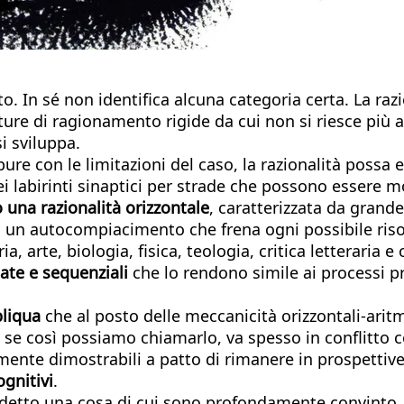
to. In sé non identifica alcuna categoria certa. La r
ure di ragionamento rigide da cui non si riesce più a 
i sviluppa.
pure con le limitazioni del caso, la razionalità poss
 nei labirinti sinaptici per strade che possono essere 
 una razionalità orizzontale
, caratterizzata da grand
 un autocompiacimento che frena ogni possibile riso
, arte, biologia, fisica, teologia, critica letteraria e
ate e sequenziali
che lo rendono simile ai processi pr
bliqua
che al posto delle meccanicità orizzontali-arit
e, se così possiamo chiamarlo, va spesso in conflitto
ilmente dimostrabili a patto di rimanere in prospett
ognitivi
.
ha detto una cosa di cui sono profondamente convinto