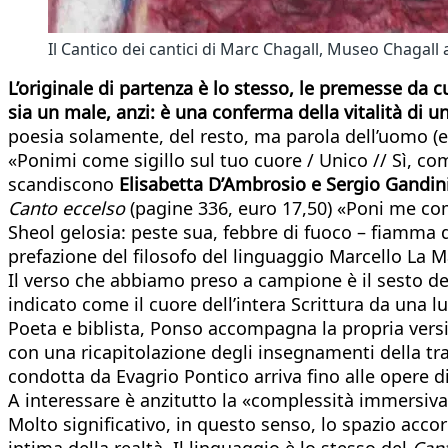
Il Cantico dei cantici di Marc Chagall, Museo Chagall 
L’originale di partenza è lo stesso, le premesse da 
sia un male, anzi: è una conferma della vitalità di u
poesia solamente, del resto, ma parola dell’uomo (e 
«Ponimi come sigillo sul tuo cuore / Unico // Sì, 
scandiscono
Elisabetta D’Ambrosio e Sergio Gandin
Canto eccelso
(pagine 336, euro 17,50) «Poni me co
Sheol gelosia: peste sua, febbre di fuoco – fiamma 
prefazione del filosofo del linguaggio Marcello La M
Il verso che abbiamo preso a campione è il sesto de
indicato come il cuore dell’intera Scrittura da una
Poeta e biblista, Ponso accompagna la propria versio
con una ricapitolazione degli insegnamenti della tra
condotta da Evagrio Pontico arriva fino alle opere di
A interessare è anzitutto la «complessità immersiv
Molto significativo, in questo senso, lo spazio acco
intima della realtà. Il linguaggio è lo stesso del
Cant