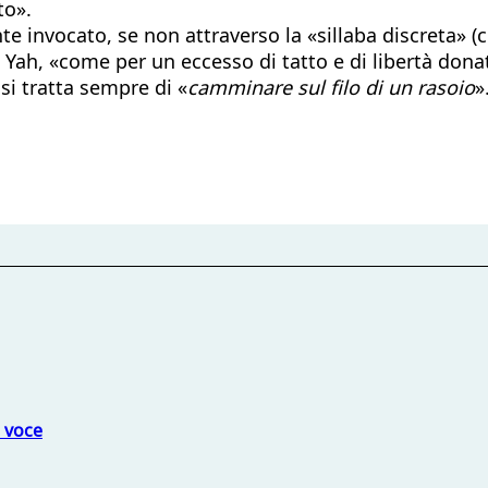
to».
 invocato, se non attraverso la «sillaba discreta» (c
’è, Yah, «come per un eccesso di tatto e di libertà don
si tratta sempre di «
camminare sul filo di un rasoio
»
a voce