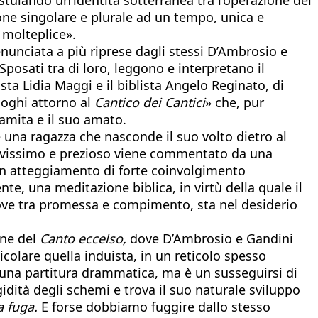
zione singolare e plurale ad un tempo, unica e
 molteplice».
enunciata a più riprese dagli stessi D’Ambrosio e
Sposati tra di loro, leggono e interpretano il
ta Lidia Maggi e il biblista Angelo Reginato, di
loghi attorno al
Cantico dei Cantici
» che, pur
lamita e il suo amato.
e una ragazza che nasconde il suo volto dietro al
 brevissimo e prezioso viene commentato da una
 un atteggiamento di forte coinvolgimento
te, una meditazione biblica, in virtù della quale il
 muove tra promessa e compimento, sta nel desiderio
one del
Canto eccelso,
dove D’Ambrosio e Gandini
ticolare quella induista, in un reticolo spesso
 una partitura drammatica, ma è un susseguirsi di
gidità degli schemi e trova il suo naturale sviluppo
a fuga.
E forse dobbiamo fuggire dallo stesso