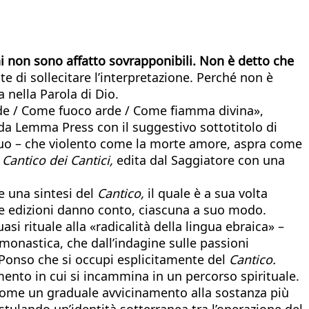
ni non sono affatto sovrapponibili. Non è detto che
di sollecitare l’interpretazione. Perché non è
 nella Parola di Dio.
 Ade / Come fuoco arde / Come fiamma divina»,
a Lemma Press con il suggestivo sottotitolo di
uo – che violento come la morte amore, aspra come
l
Cantico dei Cantici,
edita dal Saggiatore con una
e una sintesi del
Cantico,
il quale è a sua volta
ve edizioni danno conto, ciascuna a suo modo.
i rituale alla «radicalità della lingua ebraica» –
monastica, che dall’indagine sulle passioni
da Ponso che si occupi esplicitamente del
Cantico.
ento in cui si incammina in un percorso spirituale.
come un graduale avvicinamento alla sostanza più
tulando un’identità sotterranea tra l’operazione del