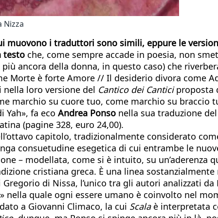
a Nizza
cui muovono i traduttori sono simili, eppure le versio
n testo
che, come sempre accade in poesia, non smette 
più ancora della donna, in questo caso) che riverbera
come Morte è forte Amore // Il desiderio divora come
i nella loro versione del
Cantico dei Cantici
proposta d
me marchio su cuore tuo, come marchio su braccio t
di Yah», fa eco
Andrea Ponso
nella sua traduzione de
atina (pagine 328, euro 24,00).
ll’ottavo capitolo, tradizionalmente considerato com
 lunga consuetudine esegetica di cui entrambe le nuo
ne – modellata, come si è intuito, su un’aderenza quas
dizione cristiana greca. È una linea sostanzialmente 
 Gregorio di Nissa, l’unico tra gli autori analizzati 
a» nella quale ogni essere umano è coinvolto nel mom
rdato a Giovanni Climaco, la cui
Scala
è interpretata 
ico,
dunque, ma Ponso si spinge ancora più in là, pos