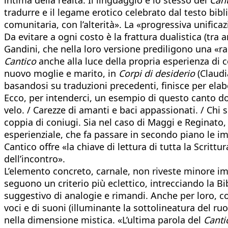
tradurre e il legame erotico celebrato dal testo bibl
comunitaria, con l’alterità». La «progressiva unifica
Da evitare a ogni costo è la frattura dualistica (tra
Gandini, che nella loro versione prediligono una «rar
Cantico
anche alla luce della propria esperienza di 
nuovo moglie e marito, in
Corpi di desiderio
(Claudi
basandosi su traduzioni precedenti, finisce per elab
Ecco, per intenderci, un esempio di questo canto d
velo. / Carezze di amanti e baci appassionati. / Chi
coppia di coniugi. Sia nel caso di Maggi e Reginato
esperienziale, che fa passare in secondo piano le im
Cantico offre «la chiave di lettura di tutta la Scrit
dell’incontro».
L’elemento concreto, carnale, non riveste minore im
seguono un criterio più eclettico, intrecciando la Bibb
suggestivo di analogie e rimandi. Anche per loro, c
voci e di suoni (illuminante la sottolineatura del ruo
nella dimensione mistica. «L’ultima parola del
Canti