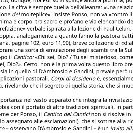
ico. La cifra è sempre quella dell’alleanza: «una rela
zione
del
molteplice», insiste Ponso, non va «contro il
 anima e corpo, tra sacro e profano e via elencando) d
efazione» verbale ispirata alla lezione di Paul Celan. 
coppia, analogamente a quanto fanno la pastora battis
ana, pagine 102, euro 11,90), breve collezione di «dia
orare una sorta di emulazione degli scambi tra la Su
opo il
Cantico:
«Chi sei, Dio? / Tu sei misterioso, com
 sei, Dio?». Certo, non è la prima volta questo libro
, sia in quello di D’Ambrosio e Gandini, prevale però
plicazioni pastorali.
Corpi di desiderio
è, essenzialmen
tura, rivelando che il segreto di quella storia, che si
portanza nel vasto apparato che integra la rivisitazi
ia con il portato di altre tradizioni spirituali, in par
ome per Ponso, il
Cantico dei Cantici
non si risolve in
lo assegnato alle esclamazioni), che si sottrae alla ri
co
– osservano D’Ambrosio e Gandini – è un
invito all