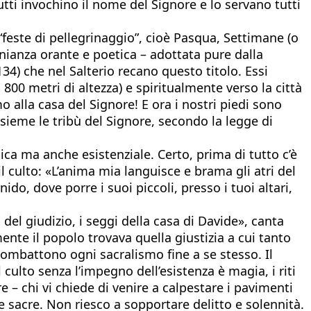
tutti invochino il nome del Signore e lo servano tutti
“feste di pellegrinaggio”, cioè Pasqua, Settimane (o
nianza orante e poetica – adottata pure dalla
 134) che nel Salterio recano questo titolo. Essi
0 metri di altezza) e spiritualmente verso la città
alla casa del Signore! E ora i nostri piedi sono
ieme le tribù del Signore, secondo la legge di
tica ma anche esistenziale. Certo, prima di tutto c’è
il culto: «L’anima mia languisce e brama gli atri del
ido, dove porre i suoi piccoli, presso i tuoi altari,
del giudizio, i seggi della casa di Davide», canta
mente il popolo trovava quella giustizia a cui tanto
 combattono ogni sacralismo fine a se stesso. Il
l culto senza l’impegno dell’esistenza è magia, i riti
e – chi vi chiede di venire a calpestare i pavimenti
e sacre. Non riesco a sopportare delitto e solennità.