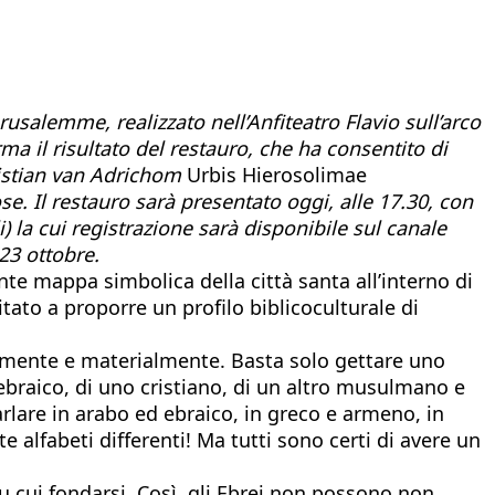
o
erusalemme, realizzato nell’Anfiteatro Flavio sull’arco
ma il risultato del restauro, che ha consentito di
ristian van Adrichom
Urbis Hierosolimae
ose.
Il restauro sarà presentato oggi, alle 17.30, con
) la cui registrazione sarà disponibile sul canale
23 ottobre.
te mappa simbolica della città santa all’interno di
tato a proporre un profilo biblicoculturale di
ualmente e materialmente. Basta solo gettare uno
 ebraico, di uno cristiano, di un altro musulmano e
parlare in arabo ed ebraico, in greco e armeno, in
e alfabeti differenti! Ma tutti sono certi di avere un
su cui fondarsi. Così, gli Ebrei non possono non