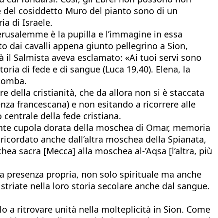
re del cosiddetto Muro del pianto sono di un
ia di Israele.
Gerusalemme è la pupilla e l’immagine in essa
to dai cavalli appena giunto pellegrino a Sion,
à il Salmista aveva esclamato: «Ai tuoi servi sono
oria di fede e di sangue (Luca 19,40). Elena, la
 tomba.
e della cristianità, che da allora non si è staccata
nza francescana) e non esitando a ricorrere alle
o centrale della fede cristiana.
ante cupola dorata della moschea di Omar, memoria
 ricordato anche dall’altra moschea della Spianata,
ea sacra [Mecca] alla moschea al-’Aqsa [l’altra, più
na presenza propria, non solo spirituale ma anche
triate nella loro storia secolare anche dal sangue.
lo a ritrovare unità nella molteplicità in Sion. Come