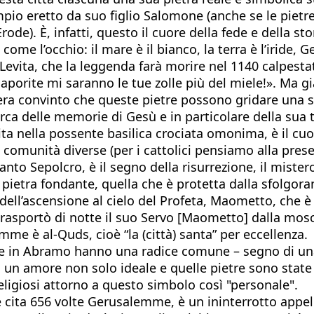
tempio eretto da suo figlio Salomone (anche se le piet
e). È, infatti, questo il cuore della fede e della stor
me l’occhio: il mare è il bianco, la terra è l’iride, 
 Levita, che la leggenda farà morire nel 1140 calpesta
aporite mi saranno le tue zolle più del miele!». Ma gi
 era convinto che queste pietre possono gridare una st
erca delle memorie di Gesù e in particolare della sua
ita nella possente basilica crociata omonima, è il cuor
comunità diverse (per i cattolici pensiamo alla prese
Santo Sepolcro, è il segno della risurrezione, il mister
etra fondante, quella che è protetta dalla sfolgor
dell’ascensione al cielo del Profeta, Maometto, che è
rasportò di notte il suo Servo [Maometto] dalla mosch
me è al-Quds, cioè “la (città) santa” per eccellenza.
 pure in Abramo hanno una radice comune – segno di u
un amore non solo ideale e quelle pietre sono state s
religiosi attorno a questo simbolo così "personale".
e cita 656 volte Gerusalemme, è un ininterrotto appel