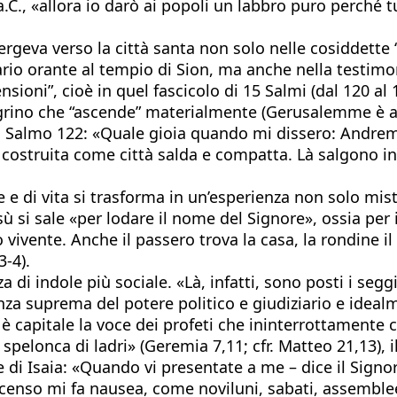
 a.C., «allora io darò ai popoli un labbro puro perché 
ergeva verso la città santa non solo nelle cosiddette 
rio orante al tempio di Sion, ma anche nella testimo
censioni”, cioè in quel fascicolo di 15 Salmi (dal 120 al
rino che “ascende” materialmente (Gerusalemme è a 80
l Salmo 122: «Quale gioia quando mi dissero: Andremo 
ostruita come città salda e compatta. Là salgono ins
de e di vita si trasforma in un’esperienza non solo mis
sù si sale «per lodare il nome del Signore», ossia per 
vivente. Anche il passero trova la casa, la rondine il n
3-4).
 indole più sociale. «Là, infatti, sono posti i seggi 
stanza suprema del potere politico e giudiziario e ideal
a è capitale la voce dei profeti che ininterrottamente
 spelonca di ladri» (Geremia 7,11; cfr. Matteo 21,13), i
 di Isaia: «Quando vi presentate a me – dice il Signor
’incenso mi fa nausea, come noviluni, sabati, assemble