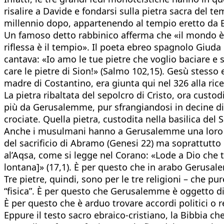
risalire a Davide e fondarsi sulla pietra sacra del 
millennio dopo, appartenendo al tempio eretto da Erod
Un famoso detto rabbinico afferma che «il mondo è co
riflessa è il tempio». Il poeta ebreo spagnolo Giuda
cantava: «Io amo le tue pietre che voglio baciare e s
care le pietre di Sion!» (Salmo 102,15). Gesù stesso
madre di Costantino, era giunta qui nel 326 alla ric
La pietra ribaltata del sepolcro di Cristo, ora custod
più da Gerusalemme, pur sfrangiandosi in decine di 
crociate. Quella pietra, custodita nella basilica del 
Anche i musulmani hanno a Gerusalemme una loro pi
del sacrificio di Abramo (Genesi 22) ma soprattutto 
al’Aqsa, come si legge nel Corano: «Lode a Dio che t
lontana]» (17,1). È per questo che in arabo Gerusalem
Tre pietre, quindi, sono per le tre religioni – che
“fisica”. È per questo che Gerusalemme è oggetto di 
È per questo che è arduo trovare accordi politici o 
Eppure il testo sacro ebraico-cristiano, la Bibbia ch