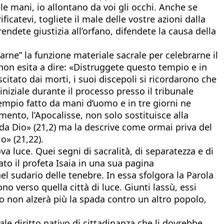
le mani, io allontano da voi gli occhi. Anche se
ficatevi, togliete il male delle vostre azioni dalla
rendete giustizia all’orfano, difendete la causa della
rne” la funzione materiale sacrale per celebrarne il
ù non esita a dire: «Distruggete questo tempio e in
citato dai morti, i suoi discepoli si ricordarono che
iziale durante il processo presso il tribunale
empio fatto da mani d’uomo e in tre giorni ne
mento, l’Apocalisse, non solo sostituisce alla
da Dio» (21,2) ma la descrive come ormai priva del
o» (21,22).
 luce. Quei segni di sacralità, di separatezza e di
to il profeta Isaia in una sua pagina
 sudario delle tenebre. In essa sfolgora la Parola
 verso quella città di luce. Giunti lassù, essi
o non alzerà più la spada contro un altro popolo,
le diritto nativo di cittadinanza che li dovrebbe