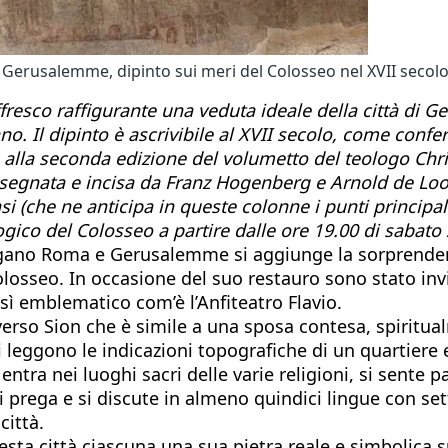
di Gerusalemme, dipinto sui meri del Colosseo nel XVII secol
affresco raffigurante una veduta ideale della città di G
o. Il dipinto è ascrivibile al XVII secolo, come confer
a alla seconda edizione del volumetto del teologo Ch
isegnata e incisa da Franz Hogenberg e Arnold de Lo
 (che ne anticipa in queste colonne i punti principali
ico del Colosseo a partire dalle ore 19.00 di sabato 
ollegano Roma e Gerusalemme si aggiunge la sorprenden
olosseo. In occasione del suo restauro sono stato invi
sì emblematico com’è l’Anfiteatro Flavio.
 verso Sion che è simile a una sposa contesa, spirit
i leggono le indicazioni topografiche di un quartiere
entra nei luoghi sacri delle varie religioni, si sente 
si prega e si discute in almeno quindici lingue con sett
città.
uesta città ciascuna una sua pietra reale e simbolica 