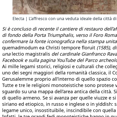
Electa | L’affresco con una veduta ideale della città 
Si è concluso di recente il cantiere di restauro dell’
di fondo della Porta Triumphalis, verso il Foro Roman
confermare la fonte iconografica nella stampa unit
quemadmodum ea Christi tempore floruit
(1585), d
una
lectio magistralis
del cardinale Gianfranco Ravasi
Facebook e sulla pagina YouTube del Parco archeolog
Ai mille legami storici, religiosi e culturali che c
uno dei segni maggiori della romanità classica, il C
Gerusalemme proprio all’interno di quello spazio co
Tutte e tre le religioni monoteistiche sono protese
sguardo su una mappa dell’area antica della città. S
di quello armeno. Se si avanza per quelle viuzze e si 
siriano ed etiopico, in russo e inglese o in yiddish: 
legame unico, insostituibile, inscindibile con quella 
Infatti, le tre grandi fedi monoteistiche hanno in q