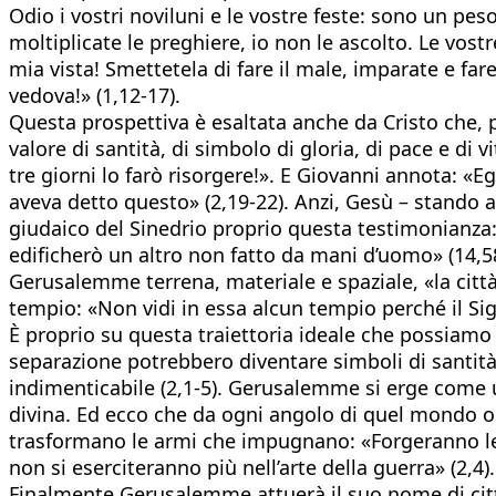
Odio i vostri noviluni e le vostre feste: sono un pe
moltiplicate le preghiere, io non le ascolto. Le vostr
mia vista! Smettetela di fare il male, imparate e fare 
vedova!» (1,12-17).
Questa prospettiva è esaltata anche da Cristo che, 
valore di santità, di simbolo di gloria, di pace e di
tre giorni lo farò risorgere!». E Giovanni annota: «E
aveva detto questo» (2,19-22). Anzi, Gesù – stando a
giudaico del Sinedrio proprio questa testimonianza:
edificherò un altro non fatto da mani d’uomo» (14,58
Gerusalemme terrena, materiale e spaziale, «la citt
tempio: «Non vidi in essa alcun tempio perché il Sig
È proprio su questa traiettoria ideale che possiamo 
separazione potrebbero diventare simboli di santità,
indimenticabile (2,1-5). Gerusalemme si erge come u
divina. Ed ecco che da ogni angolo di quel mondo os
trasformano le armi che impugnano: «Forgeranno le l
non si eserciteranno più nell’arte della guerra» (2,4).
Finalmente Gerusalemme attuerà il suo nome di cit