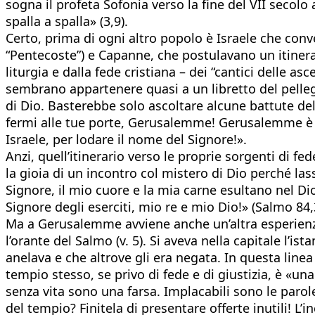
sogna il profeta Sofonia verso la fine del VII secolo
spalla a spalla» (3,9).
Certo, prima di ogni altro popolo è Israele che conv
“Pentecoste”) e Capanne, che postulavano un itinera
liturgia e dalla fede cristiana – dei “cantici delle as
sembrano appartenere quasi a un libretto del pelleg
di Dio. Basterebbe solo ascoltare alcune battute de
fermi alle tue porte, Gerusalemme! Gerusalemme è c
Israele, per lodare il nome del Signore!».
Anzi, quell’itinerario verso le proprie sorgenti di fe
la gioia di un incontro col mistero di Dio perché las
Signore, il mio cuore e la mia carne esultano nel Dio 
Signore degli eserciti, mio re e mio Dio!» (Salmo 84,
Ma a Gerusalemme avviene anche un’altra esperienza di
l’orante del Salmo (v. 5). Si aveva nella capitale l’i
anelava e che altrove gli era negata. In questa line
tempio stesso, se privo di fede e di giustizia, è «una
senza vita sono una farsa. Implacabili sono le parole
del tempio? Finitela di presentare offerte inutili! L