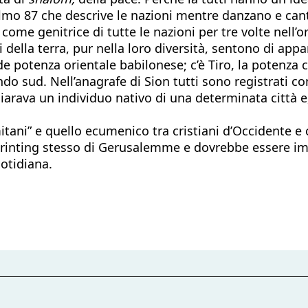
Salmo 87 che descrive le nazioni mentre danzano e cant
ome genitrice di tutte le nazioni per tre volte nell’o
li della terra, pur nella loro diversità, sentono di app
e potenza orientale babilonese; c’è Tiro, la potenza c
ondo sud. Nell’anagrafe di Sion tutti sono registrati co
hiarava un individuo nativo di una determinata città e,
tani” e quello ecumenico tra cristiani d’Occidente e cr
imprinting stesso di Gerusalemme e dovrebbe essere im
otidiana.