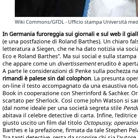
Wiki Commons/GFDL - Ufficio stampa Università med
In Germania furoreggia sui giornali e sul web il gi
(e una postfazione di Roland Barthes). Un chiaro fal
letteratura a Siegen, che ne ha dato notizia via socia
Eco e Roland Barthes”. Ma sui social e sulla stampa l
che appare come un
divertissement
erudito è apert
A parte le considerazioni di Penke sulla pochezza na
rimandi è palese sin dal colophon
. La presunta oper
on-line il testo accompagnato da una esaustiva nota
Book in cooperazione con Sherrinford & Sachker. O
scartato per Sherlock. Così come John Watson si sar
(dal nome ideale per una società segreta stile
Pendo
abitava il celebre detective di carta. Infine, l’editr
giusto uscito un film dal titolo
Octopussy, operazio
Barthes e la prefazione, firmata da tale Stephen Pel
Tra tanti detective, resta da scoprire chi sia l’autore