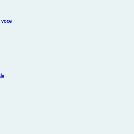
a voce
i»