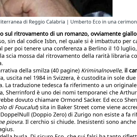
iterranea di Reggio Calabria | Umberto Eco in una cerimo
allo sul ritrovamento di un romanzo, ovviamente giall
so, sin dal codice Isbn, nel quale si è imbattuto per 
l per poi tenere una conferenza a Berlino il 10 luglio, 
a scia mossa dal ritrovamento della rarità libraria co
a.
rrativa della smilza (40 pagine)
Kriminalnovelle
,
il ca
a, uscita nel 1984 in Svizzera, è custodita in sole due
. La traduzione tedesca fa riferimento a un original
ra, Sherrinford è uno dei nomi temporanei che Arthu
ebbe dovuto chiamare Ormond Sacker. Ed ecco Sherrinf
lo di Foucalut
) sita in Baker Street come viene accr
ice DoppelNull (Doppio Zero) di Zurigo non esiste a fa 
ne piovra
. Il cerchio si chiude. Inesistenti sono anche
agius.
 della burla. Di sicuro Eco, che sui falsi ha tanto rifle