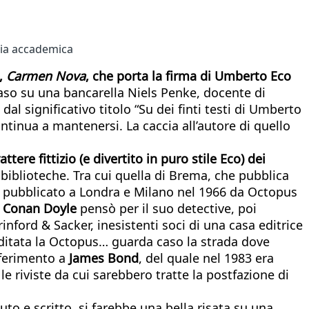
nia accademica
o,
Carmen Nova
, che porta la firma di Umberto Eco
caso su una bancarella Niels Penke, docente di
dal significativo titolo “Su dei finti testi di Umberto
ntinua a mantenersi. La caccia all’autore di quello
rattere fittizio (e divertito in puro stile Eco) dei
 biblioteche. Tra cui quella di Brema, che pubblica
e pubblicato a Londra e Milano nel 1966 da Octopus
r
Conan Doyle
pensò per il suo detective, poi
ord & Sacker, inesistenti soci di una casa editrice
editata la Octopus… guarda caso la strada dove
riferimento a
James Bond
, del quale nel 1983 era
 le riviste da cui sarebbero tratte la postfazione di
ttuto e scritto, si farebbe una bella risata su una