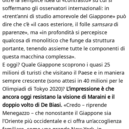
oltre la semplice idea di «contrasto» su cui si
soffermano gli osservatori internazionali: in
«trent’anni di studio amorevole del Giappone» può
dire che c’è «il caos esteriore, il folle
samsara
di
pparenze», ma «in profondità si percepisce
qualcosa di monolitico che funge da struttura
portante, tenendo assieme tutte le componenti di
questa macchina complessa».
E oggi? Quale Giappone scoprono i quasi 25
milioni di turisti che visitano il Paese e in maniera
sempre crescente (sono attesi in 40 milioni per le
Olimpiadi di Tokyo 2020)?
L’impressione è che
ancora oggi resistano la visione di Maraini e il
doppio volto di De Biasi.
«Credo – riprende
Menegazzo – che nonostante il Giappone sia
l’Oriente più occidentale e ci offra un’accoglienza