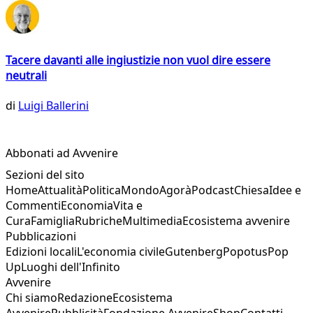
Tacere davanti alle ingiustizie non vuol dire essere
neutrali
di
Luigi Ballerini
Abbonati ad Avvenire
Sezioni del sito
Home
Attualità
Politica
Mondo
Agorà
Podcast
Chiesa
Idee e
Commenti
Economia
Vita e
Cura
Famiglia
Rubriche
Multimedia
Ecosistema avvenire
Pubblicazioni
Edizioni locali
L'economia civile
Gutenberg
Popotus
Pop
Up
Luoghi dell'Infinito
Avvenire
Chi siamo
Redazione
Ecosistema
Avvenire
Pubblicità
Fondazione Avvenire
Shop
Contatti