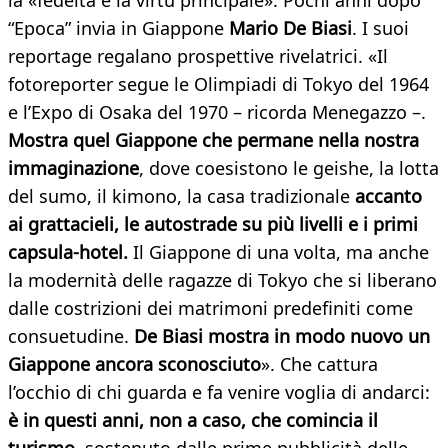
la «fedeltà è la virtù principale». Pochi anni dopo
“Epoca” invia in Giappone
Mario De Biasi
. I suoi
reportage regalano prospettive rivelatrici. «Il
fotoreporter segue le Olimpiadi di Tokyo del 1964
e l’Expo di Osaka del 1970 – ricorda Menegazzo –.
Mostra quel Giappone che permane nella nostra
immaginazione
, dove coesistono le geishe, la lotta
del sumo, il kimono, la casa tradizionale
accanto
ai grattacieli, le autostrade su più livelli e i primi
capsula-hotel.
Il Giappone di una volta, ma anche
la modernità delle ragazze di Tokyo che si liberano
dalle costrizioni dei matrimoni predefiniti come
consuetudine.
De Biasi mostra in modo nuovo un
Giappone ancora sconosciuto
». Che cattura
l’occhio di chi guarda e fa venire voglia di andarci:
è in questi anni, non a caso, che comincia il