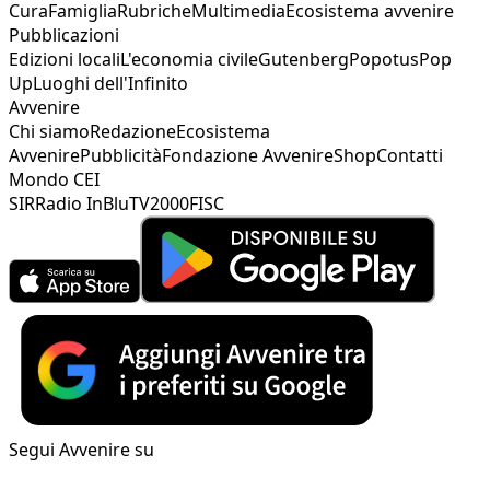
Cura
Famiglia
Rubriche
Multimedia
Ecosistema avvenire
Pubblicazioni
Edizioni locali
L'economia civile
Gutenberg
Popotus
Pop
Up
Luoghi dell'Infinito
Avvenire
Chi siamo
Redazione
Ecosistema
Avvenire
Pubblicità
Fondazione Avvenire
Shop
Contatti
Mondo CEI
SIR
Radio InBlu
TV2000
FISC
Segui Avvenire su