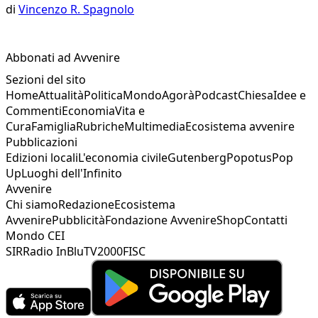
di
Vincenzo R. Spagnolo
Abbonati ad Avvenire
Sezioni del sito
Home
Attualità
Politica
Mondo
Agorà
Podcast
Chiesa
Idee e
Commenti
Economia
Vita e
Cura
Famiglia
Rubriche
Multimedia
Ecosistema avvenire
Pubblicazioni
Edizioni locali
L'economia civile
Gutenberg
Popotus
Pop
Up
Luoghi dell'Infinito
Avvenire
Chi siamo
Redazione
Ecosistema
Avvenire
Pubblicità
Fondazione Avvenire
Shop
Contatti
Mondo CEI
SIR
Radio InBlu
TV2000
FISC