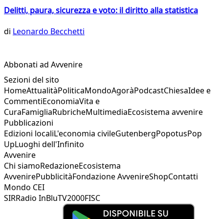
Delitti, paura, sicurezza e voto: il diritto alla statistica
di
Leonardo Becchetti
Abbonati ad Avvenire
Sezioni del sito
Home
Attualità
Politica
Mondo
Agorà
Podcast
Chiesa
Idee e
Commenti
Economia
Vita e
Cura
Famiglia
Rubriche
Multimedia
Ecosistema avvenire
Pubblicazioni
Edizioni locali
L'economia civile
Gutenberg
Popotus
Pop
Up
Luoghi dell'Infinito
Avvenire
Chi siamo
Redazione
Ecosistema
Avvenire
Pubblicità
Fondazione Avvenire
Shop
Contatti
Mondo CEI
SIR
Radio InBlu
TV2000
FISC