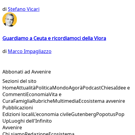
di
Stefano Vicari
Guardiamo a Ceuta e ricordiamoci della Vlora
di
Marco Impagliazzo
Abbonati ad Avvenire
Sezioni del sito
Home
Attualità
Politica
Mondo
Agorà
Podcast
Chiesa
Idee e
Commenti
Economia
Vita e
Cura
Famiglia
Rubriche
Multimedia
Ecosistema avvenire
Pubblicazioni
Edizioni locali
L'economia civile
Gutenberg
Popotus
Pop
Up
Luoghi dell'Infinito
Avvenire
Chi siamo
Redazione
Ecosistema