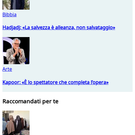
Bibbia
Hadjadj: «La salvezza è alleanza, non salvataggio»
Arte
Kapoor: «È lo spettatore che completa l’opera»
Raccomandati per te