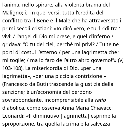
l’anima, nello spirare, alla violenta brama del
Maligno; è, in quei versi, tutta l’eredità del
conflitto tra il Bene e il Male che ha attraversato i
primi secoli cristiani: «Io dirò vero, e tu ’l ridì tra ’
vivi: / l’angel di Dio mi prese, e quel d’inferno /
gridava: “O tu del ciel, perché mi privi? / Tu te ne
porti di costui l’etterno / per una lagrimetta che ’l
mi toglie; / ma io farò de l’altro altro governo!”» (V,
103-108). La misericordia di Dio, «per una
lagrimetta», «per una picciola contrizione »
(Francesco da Buti) trascende la giustizia della
sanzione; è un’economia del perdono
sovrabbondante, incomprensibile alla
ratio
diabolica, come osserva Anna Maria Chiavacci
Leonardi: «Il diminutivo [lagrimetta] esprime la
sproporzione, tra quella lacrima e la salvezza