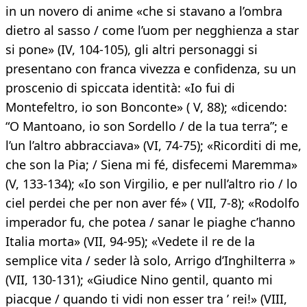
in un novero di anime «che si stavano a l’ombra
dietro al sasso / come l’uom per negghienza a star
si pone» (IV, 104-105), gli altri personaggi si
presentano con franca vivezza e confidenza, su un
proscenio di spiccata identità: «Io fui di
Montefeltro, io son Bonconte» ( V, 88); «dicendo:
“O Mantoano, io son Sordello / de la tua terra”; e
l’un l’altro abbracciava» (VI, 74-75); «Ricorditi di me,
che son la Pia; / Siena mi fé, disfecemi Maremma»
(V, 133-134); «Io son Virgilio, e per null’altro rio / lo
ciel perdei che per non aver fé» ( VII, 7-8); «Rodolfo
imperador fu, che potea / sanar le piaghe c’hanno
Italia morta» (VII, 94-95); «Vedete il re de la
semplice vita / seder là solo, Arrigo d’Inghilterra »
(VII, 130-131); «Giudice Nino gentil, quanto mi
piacque / quando ti vidi non esser tra ’ rei!» (VIII,