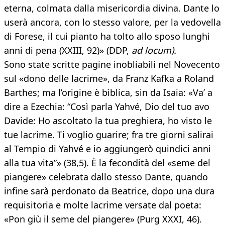
eterna, colmata dalla misericordia divina. Dante lo
userà ancora, con lo stesso valore, per la vedovella
di Forese, il cui pianto ha tolto allo sposo lunghi
anni di pena (XXIII, 92)» (DDP,
ad locum).
Sono state scritte pagine inobliabili nel Novecento
sul «dono delle lacrime», da Franz Kafka a Roland
Barthes; ma l’origine è biblica, sin da Isaia: «Va’ a
dire a Ezechia: “Così parla Yahvé, Dio del tuo avo
Davide: Ho ascoltato la tua preghiera, ho visto le
tue lacrime. Ti voglio guarire; fra tre giorni salirai
al Tempio di Yahvé e io aggiungerò quindici anni
alla tua vita”» (38,5). È la fecondità del «seme del
piangere» celebrata dallo stesso Dante, quando
infine sarà perdonato da Beatrice, dopo una dura
requisitoria e molte lacrime versate dal poeta:
«Pon giù il seme del piangere» (Purg XXXI, 46).