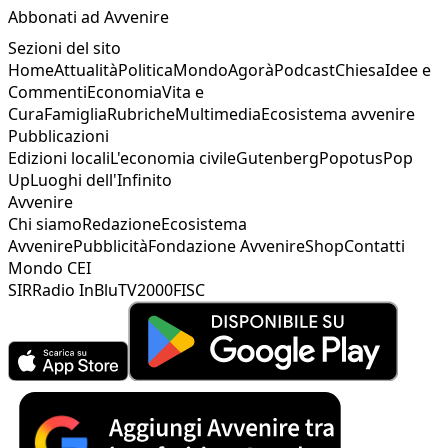
Abbonati ad Avvenire
Sezioni del sito
Home
Attualità
Politica
Mondo
Agorà
Podcast
Chiesa
Idee e
Commenti
Economia
Vita e
Cura
Famiglia
Rubriche
Multimedia
Ecosistema avvenire
Pubblicazioni
Edizioni locali
L'economia civile
Gutenberg
Popotus
Pop
Up
Luoghi dell'Infinito
Avvenire
Chi siamo
Redazione
Ecosistema
Avvenire
Pubblicità
Fondazione Avvenire
Shop
Contatti
Mondo CEI
SIR
Radio InBlu
TV2000
FISC