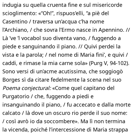
indugia su quella cruenta fine e sul misericorde
scioglimento: «“Oh!”, rispuos’elli, “a piè del
Casentino / traversa un’acqua c’ha nome
l’Archiano, / che sovra l’Ermo nasce in Apennino. //
Là ’ve ’l vocabol suo diventa vano, / fuggendo a
piede e sanguinando il piano. // Quivi perdei la
vista e la parola; / nel nome di Maria fini’, e quivi /
caddi, e rimase la mia carne sola» (Purg V, 94-102).
Sono versi di un’acme acutissima, che soggiogò
Borges sì da citare fedelmente la scena nel suo
Poema conjectural:
«Come quel capitano del
Purgatorio / che, fuggendo a piedi e
insanguinando il piano, / fu accecato e dalla morte
calcato / là dove un oscuro rio perde il suo nome:
/ così avrò io da soccombere». Ma lì non termina
la vicenda, poiché l’intercessione di Maria strappa