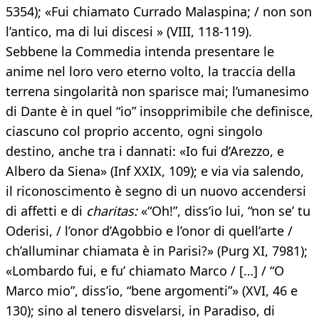
5354); «Fui chiamato Currado Malaspina; / non son
l’antico, ma di lui discesi » (VIII, 118-119).
Sebbene la Commedia intenda presentare le
anime nel loro vero eterno volto, la traccia della
terrena singolarità non sparisce mai; l’umanesimo
di Dante è in quel “io” insopprimibile che definisce,
ciascuno col proprio accento, ogni singolo
destino, anche tra i dannati: «Io fui d’Arezzo, e
Albero da Siena» (Inf XXIX, 109); e via via salendo,
il riconoscimento è segno di un nuovo accendersi
di affetti e di
charitas:
«“Oh!”, diss’io lui, “non se’ tu
Oderisi, / l’onor d’Agobbio e l’onor di quell’arte /
ch’alluminar chiamata è in Parisi?» (Purg XI, 7981);
«Lombardo fui, e fu’ chiamato Marco / […] / “O
Marco mio”, diss’io, “bene argomenti”» (XVI, 46 e
130); sino al tenero disvelarsi, in Paradiso, di