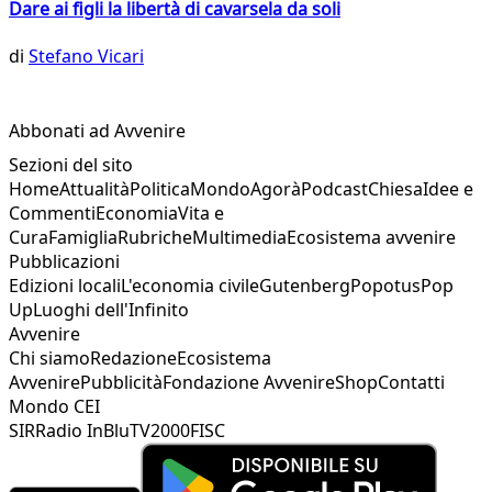
Dare ai figli la libertà di cavarsela da soli
di
Stefano Vicari
Abbonati ad Avvenire
Sezioni del sito
Home
Attualità
Politica
Mondo
Agorà
Podcast
Chiesa
Idee e
Commenti
Economia
Vita e
Cura
Famiglia
Rubriche
Multimedia
Ecosistema avvenire
Pubblicazioni
Edizioni locali
L'economia civile
Gutenberg
Popotus
Pop
Up
Luoghi dell'Infinito
Avvenire
Chi siamo
Redazione
Ecosistema
Avvenire
Pubblicità
Fondazione Avvenire
Shop
Contatti
Mondo CEI
SIR
Radio InBlu
TV2000
FISC