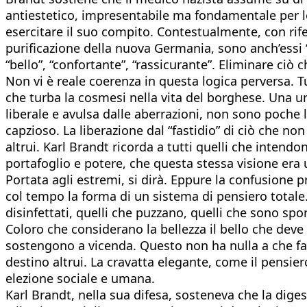
antiestetico, impresentabile ma fondamentale per le
esercitare il suo compito. Contestualmente, con rifer
purificazione della nuova Germania, sono anch’essi “
“bello”, “confortante”, “rassicurante”. Eliminare ciò
Non vi è reale coerenza in questa logica perversa. Tu
che turba la cosmesi nella vita del borghese. Una u
liberale e avulsa dalle aberrazioni, non sono poche 
capzioso. La liberazione dal “fastidio” di ciò che no
altrui. Karl Brandt ricorda a tutti quelli che intend
portafoglio e potere, che questa stessa visione era u
Portata agli estremi, si dirà. Eppure la confusione 
col tempo la forma di un sistema di pensiero totale. D
disinfettati, quelli che puzzano, quelli che sono spor
Coloro che considerano la bellezza il bello che deve 
sostengono a vicenda. Questo non ha nulla a che fare
destino altrui. La cravatta elegante, come il pensie
elezione sociale e umana.
Karl Brandt, nella sua difesa, sosteneva che la diges