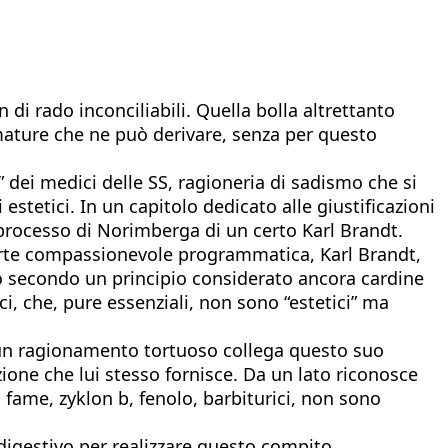
di rado inconciliabili. Quella bolla altrettanto
ature che ne può derivare, senza per questo
i” dei medici delle SS, ragioneria di sadismo che si
 estetici. In un capitolo dedicato alle giustificazioni
al processo di Norimberga di un certo Karl Brandt.
 morte compassionevole programmatica, Karl Brandt,
llo secondo un principio considerato ancora cardine
i, che, pure essenziali, non sono “estetici” ma
n un ragionamento tortuoso collega questo suo
zione che lui stesso fornisce. Da un lato riconosce
 fame, zyklon b, fenolo, barbiturici, non sono
 digestivo per realizzare questo compito