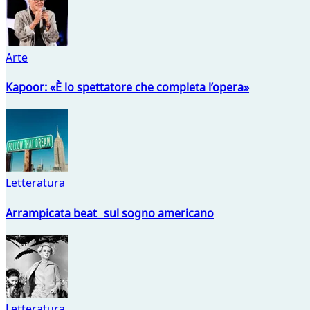
Arte
Kapoor: «È lo spettatore che completa l’opera»
Letteratura
Arrampicata beat sul sogno americano
Letteratura