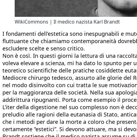
WikiCommons | Il medico nazista Karl Brandt
I fondamenti dell’estetica sono inespugnabili e mute
fluttuante che chiamiamo contemporaneità dovrebbe
escludere scelte e senso critico.
Non è così. In questi giorni la lettura di una raccol
voleva elevare a scienza, mi ha dato lo spunto per una
teoretico scientifiche delle pratiche cosiddette euta
Mediocre chirurgo tedesco, assurto alle glorie del 
nel modo disinvolto con cui tratta le sue motivazion
per la maggioranza delle società. Nella sua apologia 
addirittura ripugnanti. Porta come esempio il proce
L’iter della digestione nel suo complesso non è dec
preludio alle ragioni della eutanasia di Stato, antic
che i metodi per dare la morte a coloro che presenta
certamente “estetici”. Si devono attuare, ma si devon
Brandt sostiene che il medico nazista assume su di s