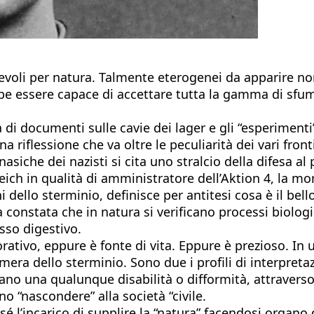
voli per natura. Talmente eterogenei da apparire non 
 essere capace di accettare tutta la gamma di sfum
ta di documenti sulle cavie dei lager e gli “esperiment
 riflessione che va oltre le peculiarità dei vari fronti
nasiche dei nazisti si cita uno stralcio della difesa 
Reich in qualità di amministratore dell’Aktion 4, la
i dello sterminio, definisce per antitesi cosa è il be
constata che in natura si verificano processi biologic
sso digestivo.
orativo, eppure è fonte di vita. Eppure è prezioso. I
amera dello sterminio. Sono due i profili di interpreta
no una qualunque disabilità o difformità, attraverso
o “nascondere” alla società “civile.
é l’incarico di supplire la “natura” facendosi organo