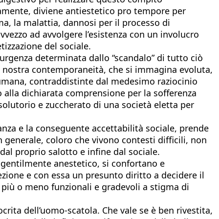
camente, diviene antiestetico pro tempore per
ma, la malattia, dannosi per il processo di
avvezzo ad avvolgere l’esistenza con un involucro
tizzazione del sociale.
L’urgenza determinata dallo “scandalo” di tutto ciò
la nostra contemporaneità, che si immagina evoluta,
a umana, contraddistinte dal medesimo raziocinio
to alla dichiarata comprensione per la sofferenza
ssolutorio e zuccherato di una società eletta per
ganza e la conseguente accettabilità sociale, prende
 generale, coloro che vivono contesti difficili, non
dal proprio salotto e infine dal sociale.
e gentilmente anestetico, si confortano e
zione e con essa un presunto diritto a decidere il
più o meno funzionali e gradevoli a stigma di
crita dell’uomo-scatola. Che vale se è ben rivestita,