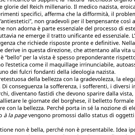
 glorie del Reich millenario. Il medico nazista, eroi
imenti specifici, afferma che la difformità, il proble
antiestetici”, non gradevoli per il benpensante così 
 che non adorna è parte essenziale del processo di este
ttavia ne emerge il tratto unificante ed essenziale. 
rgenza che richiede risposte pronte e definitive. Nel
le derive in questa direzione, che attentano alla vit
n è “bello” per la vista è spesso preponderante rispet
ono l’estetica come il maquillage irrinunciabile, autoa
no dei fulcri fondanti della ideologia nazista.
pretestuosa della bellezza con la gradevolezza, la ele
i conseguenza la sofferenza, i sofferenti, i diversi in
chi, diventano fastidi che devono sparire dalla vista, 
allietare le giornate del borghese, il belletto formal
 con la bellezza. Perché porta in sé la nozione di ele
ro
à la page
vengono promossi dallo status di oggetti 
tione non è bella, perché non è presentabile. Idea ipo