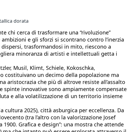
allica dorata
e chi cerca di trasformare una “rivoluzione”
ambizioni e gli sforzi si scontrano contro l’inerzia
i dispersi, trasformandosi in mito, riescono a
iera minoranza di artisti e intellettuali getta i
ler, Musil, Klimt, Schiele, Kokoschka,
cento costituivano un decimo della popolazione ma
aristocrazia che più di altrove resiste all’assalto
uale le spinte innovative sono ampiamente compensate
ta e alla volatilizzazione di un territorio insieme
a cultura 2025), città asburgica per eccellenza. Da
vecento (tra l’altro con la valorizzazione Josef
na 1900. Grafica e design”: una mostra che attende
e) ma che intanto può essere esplorata attraverso il