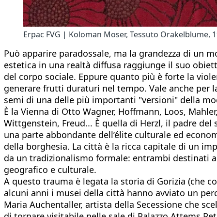
Erpac FVG | Koloman Moser, Tessuto Orakelblume, 190
Può apparire paradossale, ma la grandezza di un mo
estetica in una realtà diffusa raggiunge il suo obiett
del corpo sociale. Eppure quanto più è forte la viol
generare frutti duraturi nel tempo. Vale anche per la
semi di una delle più importanti "versioni" della mo
È la Vienna di Otto Wagner, Hoffmann, Loos, Mahler,
Wittgenstein, Freud... È quella di Herzl, il padre d
una parte abbondante dell’élite culturale ed economi
della borghesia. La città è la ricca capitale di un 
da un tradizionalismo formale: entrambi destinati a e
geografico e culturale.
A questo trauma è legata la storia di Gorizia (che c
alcuni anni i musei della città hanno avviato un perc
Maria Auchentaller, artista della Secessione che sce
di tornare visitabile nelle sale di Palazzo Attems Pe