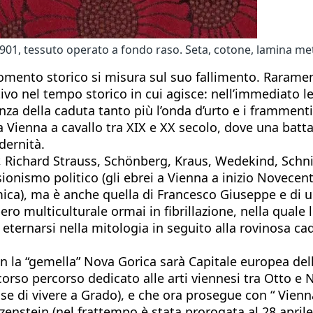
1, tessuto operato a fondo raso. Seta, cotone, lamina met
mento storico si misura sul suo fallimento. Rarament
ivo nel tempo storico in cui agisce: nell’immediato le 
enza della caduta tanto più l’onda d’urto e i framment
 Vienna a cavallo tra XIX e XX secolo, dove una battagl
dernità.
 Richard Strauss, Schönberg, Kraus, Wedekind, Schnitz
el sionismo politico (gli ebrei a Vienna a inizio Nove
ca), ma è anche quella di Francesco Giuseppe e di una 
impero multiculturale ormai in fibrillazione, nella q
ternarsi nella mitologia in seguito alla rovinosa cadu
on la “gemella” Nova Gorica sarà Capitale europea dell
orso percorso dedicato alle arti viennesi tra Otto e No
lse di vivere a Grado), e che ora prosegue con “ Vien
tzenstein (nel frattempo è stata prorogata al 28 april