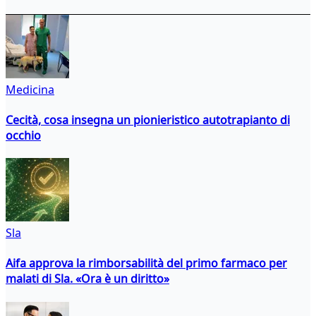
Medicina
Cecità, cosa insegna un pionieristico autotrapianto di
occhio
Sla
Aifa approva la rimborsabilità del primo farmaco per
malati di Sla. «Ora è un diritto»