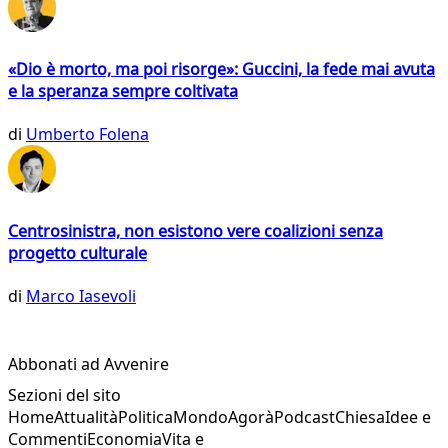
«Dio è morto, ma poi risorge»: Guccini, la fede mai avuta
e la speranza sempre coltivata
di
Umberto Folena
Centrosinistra, non esistono vere coalizioni senza
progetto culturale
di
Marco Iasevoli
Abbonati ad Avvenire
Sezioni del sito
Home
Attualità
Politica
Mondo
Agorà
Podcast
Chiesa
Idee e
Commenti
Economia
Vita e