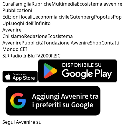
Cura
Famiglia
Rubriche
Multimedia
Ecosistema avvenire
Pubblicazioni
Edizioni locali
L'economia civile
Gutenberg
Popotus
Pop
Up
Luoghi dell'Infinito
Avvenire
Chi siamo
Redazione
Ecosistema
Avvenire
Pubblicità
Fondazione Avvenire
Shop
Contatti
Mondo CEI
SIR
Radio InBlu
TV2000
FISC
Segui Avvenire su