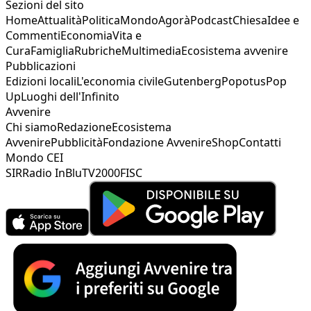
Sezioni del sito
Home
Attualità
Politica
Mondo
Agorà
Podcast
Chiesa
Idee e
Commenti
Economia
Vita e
Cura
Famiglia
Rubriche
Multimedia
Ecosistema avvenire
Pubblicazioni
Edizioni locali
L'economia civile
Gutenberg
Popotus
Pop
Up
Luoghi dell'Infinito
Avvenire
Chi siamo
Redazione
Ecosistema
Avvenire
Pubblicità
Fondazione Avvenire
Shop
Contatti
Mondo CEI
SIR
Radio InBlu
TV2000
FISC