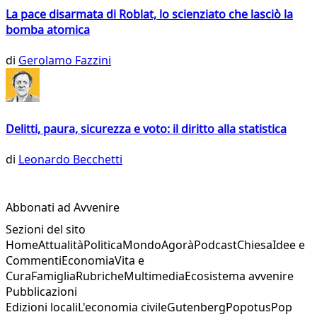
La pace disarmata di Roblat, lo scienziato che lasciò la
bomba atomica
di
Gerolamo Fazzini
Delitti, paura, sicurezza e voto: il diritto alla statistica
di
Leonardo Becchetti
Abbonati ad Avvenire
Sezioni del sito
Home
Attualità
Politica
Mondo
Agorà
Podcast
Chiesa
Idee e
Commenti
Economia
Vita e
Cura
Famiglia
Rubriche
Multimedia
Ecosistema avvenire
Pubblicazioni
Edizioni locali
L'economia civile
Gutenberg
Popotus
Pop