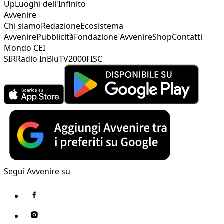
Up
Luoghi dell'Infinito
Avvenire
Chi siamo
Redazione
Ecosistema
Avvenire
Pubblicità
Fondazione Avvenire
Shop
Contatti
Mondo CEI
SIR
Radio InBlu
TV2000
FISC
Segui Avvenire su