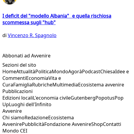
I deficit del "modello Albania" e quella rischiosa
scommessa sugli "hub"
di
Vincenzo R. Spagnolo
Abbonati ad Avvenire
Sezioni del sito
Home
Attualità
Politica
Mondo
Agorà
Podcast
Chiesa
Idee e
Commenti
Economia
Vita e
Cura
Famiglia
Rubriche
Multimedia
Ecosistema avvenire
Pubblicazioni
Edizioni locali
L'economia civile
Gutenberg
Popotus
Pop
Up
Luoghi dell'Infinito
Avvenire
Chi siamo
Redazione
Ecosistema
Avvenire
Pubblicità
Fondazione Avvenire
Shop
Contatti
Mondo CEI