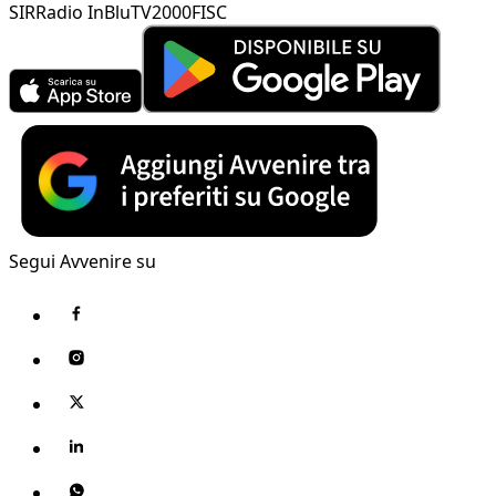
SIR
Radio InBlu
TV2000
FISC
Segui Avvenire su