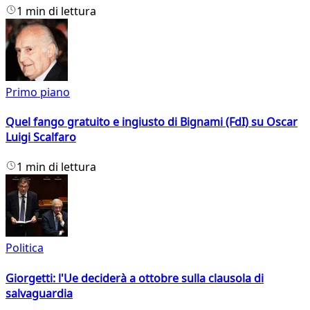
1 min di lettura
Primo piano
Quel fango gratuito e ingiusto di Bignami (FdI) su Oscar
Luigi Scalfaro
1 min di lettura
Politica
Giorgetti: l'Ue deciderà a ottobre sulla clausola di
salvaguardia