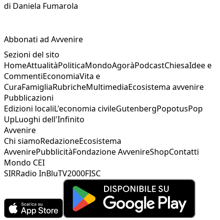
di
Daniela Fumarola
Abbonati ad Avvenire
Sezioni del sito
Home
Attualità
Politica
Mondo
Agorà
Podcast
Chiesa
Idee e
Commenti
Economia
Vita e
Cura
Famiglia
Rubriche
Multimedia
Ecosistema avvenire
Pubblicazioni
Edizioni locali
L'economia civile
Gutenberg
Popotus
Pop
Up
Luoghi dell'Infinito
Avvenire
Chi siamo
Redazione
Ecosistema
Avvenire
Pubblicità
Fondazione Avvenire
Shop
Contatti
Mondo CEI
SIR
Radio InBlu
TV2000
FISC