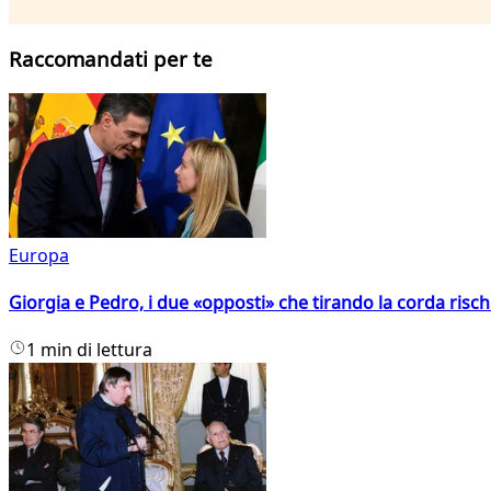
Raccomandati per te
Europa
Giorgia e Pedro, i due «opposti» che tirando la corda risc
1 min di lettura