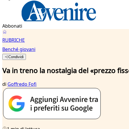
Abbonati
RUBRICHE
Benché giovani
Condividi
Va in treno la nostalgia del «prezzo fis
di
Goffredo Fofi
1 min di lettura