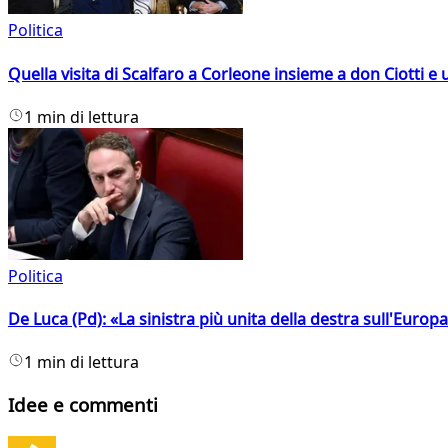
Politica
Quella visita di Scalfaro a Corleone insieme a don Ciotti e u
1 min di lettura
Politica
De Luca (Pd): «La sinistra più unita della destra sull'Europ
1 min di lettura
Idee e commenti