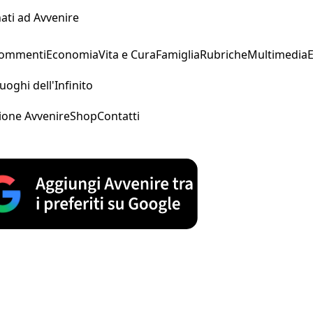
ati ad Avvenire
Commenti
Economia
Vita e Cura
Famiglia
Rubriche
Multimedia
uoghi dell'Infinito
ione Avvenire
Shop
Contatti