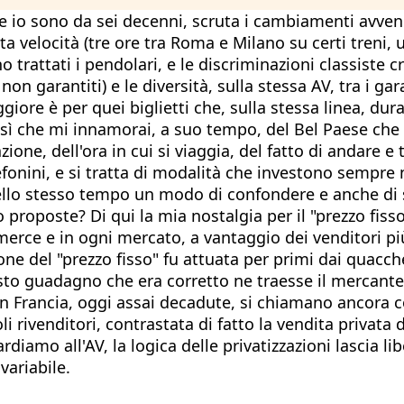
e io sono da sei decenni, scruta i cambiamenti avvenu
lta velocità (tre ore tra Roma e Milano su certi treni
rattati i pendolari, e le discriminazioni classiste cre
i non garantiti) e le diversità, sulla stessa AV, tra i g
ggiore è per quei biglietti che, sulla stessa linea, 
ì che mi innamorai, a suo tempo, del Bel Paese che av
zione, dell'ora in cui si viaggia, del fatto di andare 
telefonini, e si tratta di modalità che investono semp
llo stesso tempo un modo di confondere e anche di sf
proposte? Di qui la mia nostalgia per il "prezzo fiss
merce e in ogni mercato, a vantaggio dei venditori più 
one del "prezzo fisso" fu attuata per primi dai quacch
iusto guadagno che era corretto ne traesse il mercante
i in Francia, oggi assai decadute, si chiamano ancor
li rivenditori, contrastata di fatto la vendita privata 
rdiamo all'AV, la logica delle privatizzazioni lascia l
variabile.