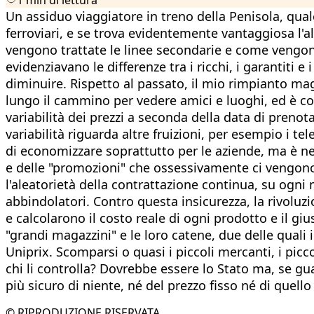
Un assiduo viaggiatore in treno della Penisola, qual
ferroviari, e se trova evidentemente vantaggiosa l'a
vengono trattate le linee secondarie e come vengono t
evidenziavano le differenze tra i ricchi, i garantiti e 
diminuire. Rispetto al passato, il mio rimpianto ma
lungo il cammino per vedere amici e luoghi, ed è cos
variabilità dei prezzi a seconda della data di prenota
variabilità riguarda altre fruizioni, per esempio i 
di economizzare soprattutto per le aziende, ma è ne
e delle "promozioni" che ossessivamente ci vengono 
l'aleatorietà della contrattazione continua, su ogni 
abbindolatori. Contro questa insicurezza, la rivoluzi
e calcolarono il costo reale di ogni prodotto e il g
"grandi magazzini" e le loro catene, due delle qual
Uniprix. Scomparsi o quasi i piccoli mercanti, i picco
chi li controlla? Dovrebbe essere lo Stato ma, se gua
più sicuro di niente, né del prezzo fisso né di quello 
© RIPRODUZIONE RISERVATA