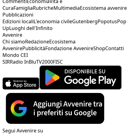
Commenti
Economia
Vita e
Cura
Famiglia
Rubriche
Multimedia
Ecosistema avvenire
Pubblicazioni
Edizioni locali
L'economia civile
Gutenberg
Popotus
Pop
Up
Luoghi dell'Infinito
Avvenire
Chi siamo
Redazione
Ecosistema
Avvenire
Pubblicità
Fondazione Avvenire
Shop
Contatti
Mondo CEI
SIR
Radio InBlu
TV2000
FISC
Segui Avvenire su