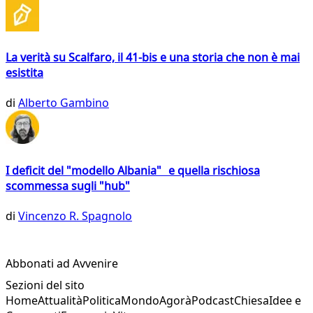
La verità su Scalfaro, il 41-bis e una storia che non è mai
esistita
di
Alberto Gambino
I deficit del "modello Albania" e quella rischiosa
scommessa sugli "hub"
di
Vincenzo R. Spagnolo
Abbonati ad Avvenire
Sezioni del sito
Home
Attualità
Politica
Mondo
Agorà
Podcast
Chiesa
Idee e