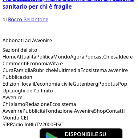
sanitario per chi è fragile
di
Rocco Bellantone
Abbonati ad Avvenire
Sezioni del sito
Home
Attualità
Politica
Mondo
Agorà
Podcast
Chiesa
Idee e
Commenti
Economia
Vita e
Cura
Famiglia
Rubriche
Multimedia
Ecosistema avvenire
Pubblicazioni
Edizioni locali
L'economia civile
Gutenberg
Popotus
Pop
Up
Luoghi dell'Infinito
Avvenire
Chi siamo
Redazione
Ecosistema
Avvenire
Pubblicità
Fondazione Avvenire
Shop
Contatti
Mondo CEI
SIR
Radio InBlu
TV2000
FISC