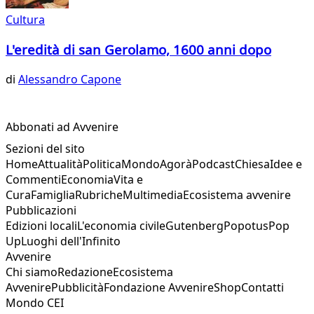
Cultura
L'eredità di san Gerolamo, 1600 anni dopo
di
Alessandro Capone
Abbonati ad Avvenire
Sezioni del sito
Home
Attualità
Politica
Mondo
Agorà
Podcast
Chiesa
Idee e
Commenti
Economia
Vita e
Cura
Famiglia
Rubriche
Multimedia
Ecosistema avvenire
Pubblicazioni
Edizioni locali
L'economia civile
Gutenberg
Popotus
Pop
Up
Luoghi dell'Infinito
Avvenire
Chi siamo
Redazione
Ecosistema
Avvenire
Pubblicità
Fondazione Avvenire
Shop
Contatti
Mondo CEI