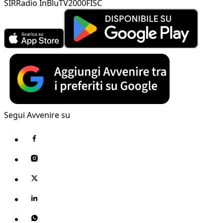
SIR
Radio InBlu
TV2000
FISC
Segui Avvenire su