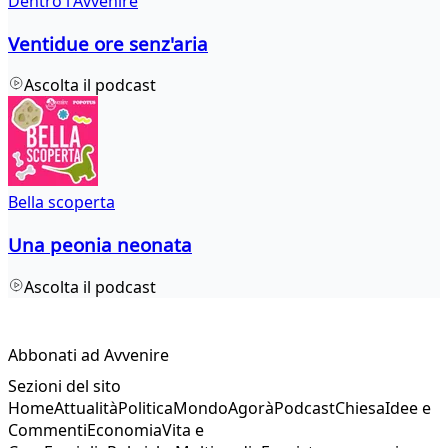
Dentro l'Avvenire
Ventidue ore senz'aria
Ascolta il podcast
Bella scoperta
Una peonia neonata
Ascolta il podcast
Abbonati ad Avvenire
Sezioni del sito
Home
Attualità
Politica
Mondo
Agorà
Podcast
Chiesa
Idee e
Commenti
Economia
Vita e