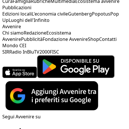
Cura
Famiglia
Rubriche
Multimedia
Ecosistema avvenire
Pubblicazioni
Edizioni locali
L'economia civile
Gutenberg
Popotus
Pop
Up
Luoghi dell'Infinito
Avvenire
Chi siamo
Redazione
Ecosistema
Avvenire
Pubblicità
Fondazione Avvenire
Shop
Contatti
Mondo CEI
SIR
Radio InBlu
TV2000
FISC
Segui Avvenire su